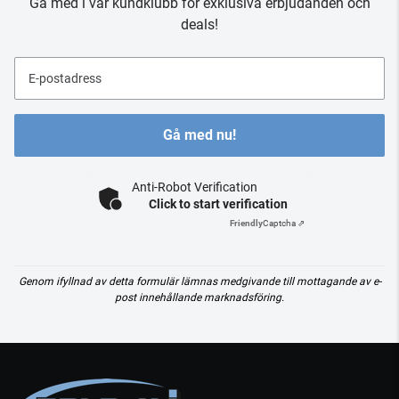
Gå med i vår kundklubb för exklusiva erbjudanden och
deals!
E-postadress
Gå med nu!
Anti-Robot Verification
Click to start verification
Friendly
Captcha ⇗
Genom ifyllnad av detta formulär lämnas medgivande till mottagande av e-
post innehållande marknadsföring.