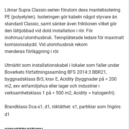
Liknar Supra Classic-serien förutom dess mantelisolering
PE (polyetylen). Isoleringen gör kabeln något styvare än
standard Classic, samt sänker även friktionen vilket gör
den lättjobbad vid dold installation i rör. För
inohmus/utomhusbruk. Tennpläterade ledare för maximalt
korrisionsskydd. Vid utomhusbruk rekom
menderas förläggning i rör.
Utmärkt som installationskabel i lokaler som faller under
Boverkets författningssamling BFS 2014:3 BBR21,
byggnadsklass Br3, krav E, Acidity (byggnader på < 200
m2, exv enfamiljshus eller lager och industrier i
verksamhetsklass 1 på < 500 m2, Acidity = halogenfri).
Brandklass Dca-s1, d1, röktäthet: s1, partiklar som frigörs:
d1