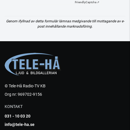
Friendly
Captcha ⇗
Genom ifyllnad av detta formulär lämnas medgivande till mottagande av e-
post innehållande marknadsföring.
© Tele-Hå Radio-TV KB
Org nr: 969702-9156
KONTAKT
031 - 10 03 20
info@tele-ha.se