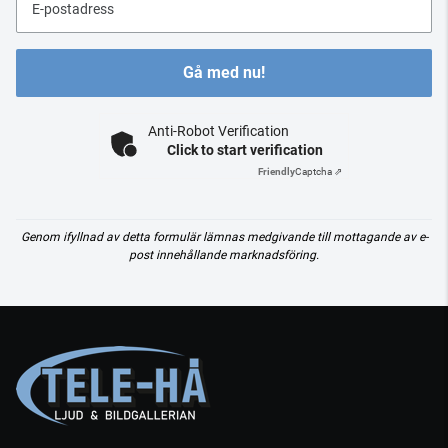
E-postadress
Gå med nu!
Anti-Robot Verification
Click to start verification
Friendly
Captcha ⇗
Genom ifyllnad av detta formulär lämnas medgivande till mottagande av e-
post innehållande marknadsföring.