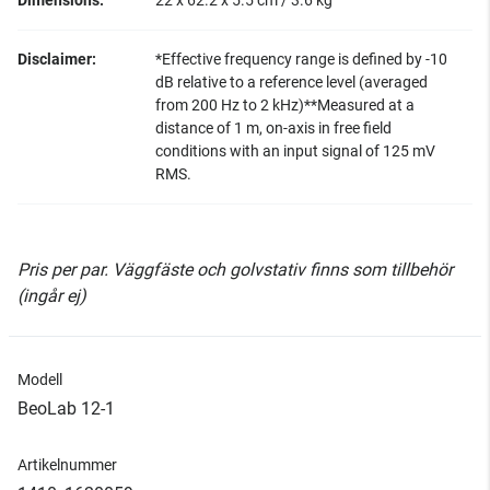
Dimensions:
22 x 62.2 x 5.5 cm / 3.6 kg
Disclaimer:
*Effective frequency range is defined by -10
dB relative to a reference level (averaged
from 200 Hz to 2 kHz)**Measured at a
distance of 1 m, on-axis in free field
conditions with an input signal of 125 mV
RMS.
Pris per par. Väggfäste och golvstativ finns som tillbehör
(ingår ej)
Modell
BeoLab 12-1
Artikelnummer