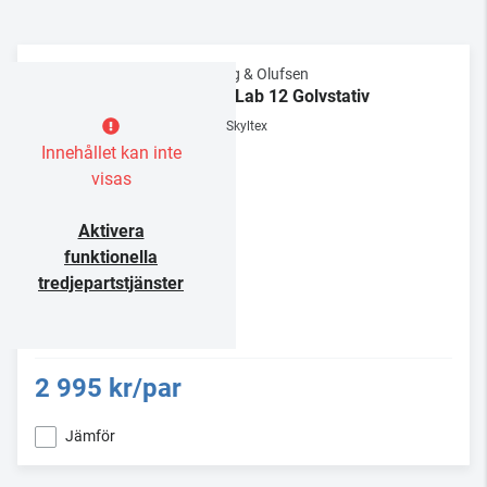
Bang & Olufsen
BeoLab 12 Golvstativ
Skyltex
Innehållet kan inte
visas
Aktivera
funktionella
tredjepartstjänster
2 995 kr/par
Jämför