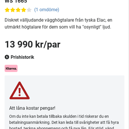
WS 1665
(1 omdöme)
Diskret välljudande vägghögtalare från tyska Elac, en
utmärkt högtalare för dem som vill ha "osynligt" ljud.
13 990 kr/par
Prishistorik
Att låna kostar pengar!
Om du inte kan betala tillbaka skulden i tid riskerar du en
betalningsanmärkning. Det kan leda till svårigheter att få hyra
bostad, teckna abonnemang och få nya lån. För stöd, vänd