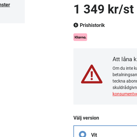
nster
1 349 kr/st
Prishistorik
Att låna 
Om du inte ka
betalningsanm
teckna abonn
skuldrådgivn
konsumentve
Välj version
Vit