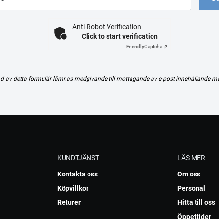
Anti-Robot Verification
Click to start verification
Friendly
Captcha ⇗
d av detta formulär lämnas medgivande till mottagande av e-post innehållande m
KUNDTJÄNST
LÄS MER
Kontakta oss
Om oss
Köpvillkor
Personal
Returer
Hitta till oss
Öppettider