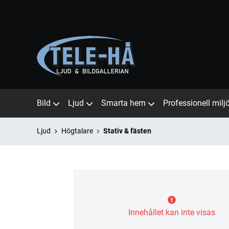
Bild
Ljud
Smarta hem
Professionell milj
Ljud
Högtalare
Stativ & fästen
Innehållet kan inte visas