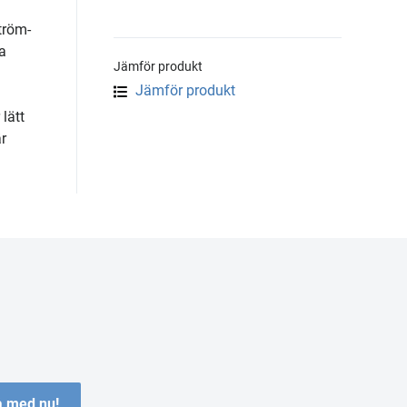
tröm-
ka
Jämför produkt
Jämför produkt
 lätt
r
 med nu!