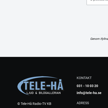
Genom ifyllna
KONTAKT
031 - 10 03 20
info@tele-ha.se
ADRESS
© Tele-Hå Radio-TV KB