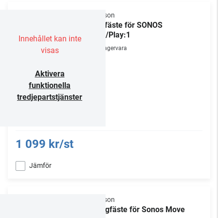
Flexson
Takfäste för SONOS
One/Play:1
Innehållet kan inte
Lagervara
visas
Aktivera
funktionella
tredjepartstjänster
1 099 kr/st
Jämför
Flexson
Väggfäste för Sonos Move