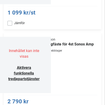
1 099 kr/st
Jämför
Flexson
Väggfäste för 4st Sonos Amp
Innehållet kan inte
Webblager
visas
Aktivera
funktionella
tredjepartstjänster
2 790 kr