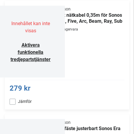
Flexson
Kort nätkabel 0,35m för Sonos
ERA, Five, Arc, Beam, Ray, Sub
Innehållet kan inte
Lagervara
visas
Aktivera
funktionella
tredjepartstjänster
279 kr
Jämför
Flexson
Takfäste justerbart Sonos Era