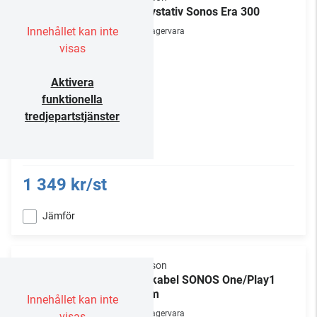
Golvstativ Sonos Era 300
Innehållet kan inte
Lagervara
visas
Aktivera
funktionella
tredjepartstjänster
1 349 kr/st
Jämför
Flexson
Nätkabel SONOS One/Play1
5.0m
Innehållet kan inte
Lagervara
visas