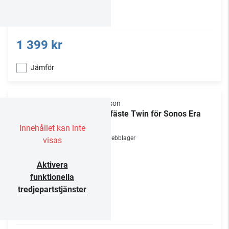
1 399 kr
Jämför
Flexson
Takfäste Twin för Sonos Era
100
Innehållet kan inte
Webblager
visas
Aktivera
funktionella
tredjepartstjänster