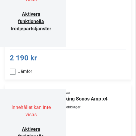
Aktivera
funktionella
tredjepartstjänster
2 190 kr
Jämför
Flexson
Docking Sonos Amp x4
Innehållet kan inte
Webblager
visas
Aktivera