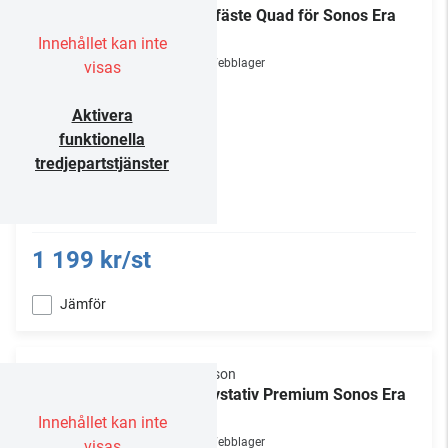
Takfäste Quad för Sonos Era
100
Innehållet kan inte
Webblager
visas
Aktivera
funktionella
tredjepartstjänster
1 199 kr/st
Jämför
Flexson
Golvstativ Premium Sonos Era
300
Innehållet kan inte
Webblager
visas