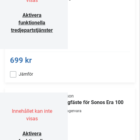
visas
Aktivera
funktionella
tredjepartstjänster
699 kr
Jämför
Flexson
Väggfäste för Sonos Era 100
Innehållet kan inte
Lagervara
visas
Aktivera