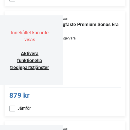
Flexson
Väggfäste Premium Sonos Era
100
Innehållet kan inte
Lagervara
visas
Aktivera
funktionella
tredjepartstjänster
879 kr
Jämför
Flexson