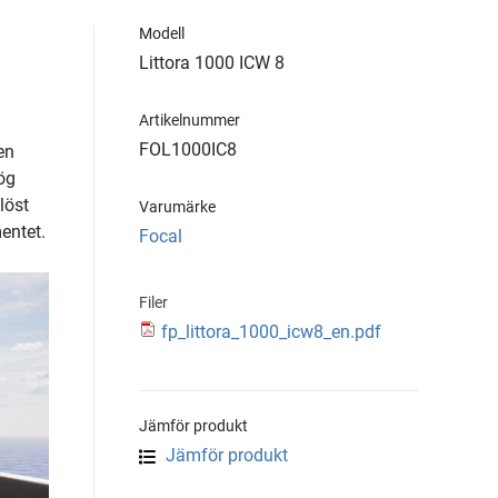
Modell
Littora 1000 ICW 8
Artikelnummer
FOL1000IC8
en
ög
löst
Varumärke
entet.
Focal
Filer
fp_littora_1000_icw8_en.pdf
Jämför produkt
Jämför produkt