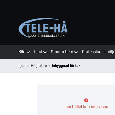
Bild
Ljud
Smarta hem
Professionell milj
Ljud
Högtalare
Inbyggnad för tak
Innehållet kan inte visas