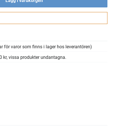
Lägg i varukorgen
Gå till kassan
r för varor som finns i lager hos leverantören)
00 kr, vissa produkter undantagna.