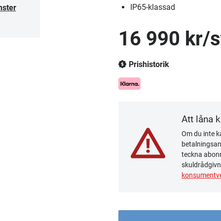
IP65-klassad
nster
16 990 kr/s
Prishistorik
Att låna 
Om du inte ka
betalningsanm
teckna abonn
skuldrådgivn
konsumentve