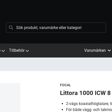
ö
Tillbehör
Varumärken
FOCAL
Littora 1000 ICW 8
2-vägs koaxialhögtalare, ti
För både vägg- och takm