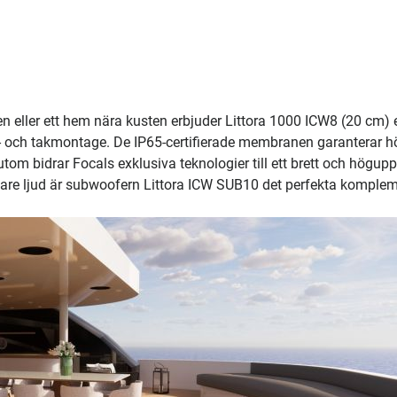
n eller ett hem nära kusten erbjuder Littora 1000 ICW8 (20 cm) 
g- och takmontage. De IP65-certifierade membranen garanterar h
 bidrar Focals exklusiva teknologier till ett brett och högupp
fullare ljud är subwoofern Littora ICW SUB10 det perfekta komplem