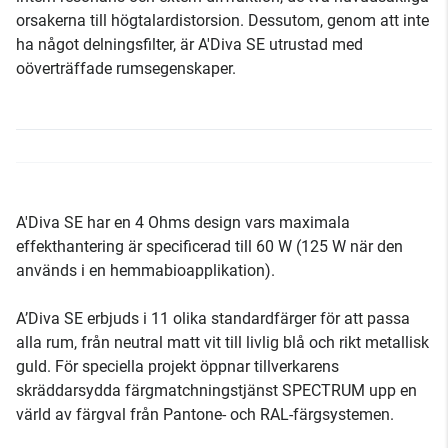
orsakerna till högtalardistorsion. Dessutom, genom att inte
ha något delningsfilter, är A'Diva SE utrustad med
oöverträffade rumsegenskaper.
A'Diva SE har en 4 Ohms design vars maximala
effekthantering är specificerad till 60 W (125 W när den
används i en hemmabioapplikation).
A’Diva SE erbjuds i 11 olika standardfärger för att passa
alla rum, från neutral matt vit till livlig blå och rikt metallisk
guld. För speciella projekt öppnar tillverkarens
skräddarsydda färgmatchningstjänst SPECTRUM upp en
värld av färgval från Pantone- och RAL-färgsystemen.