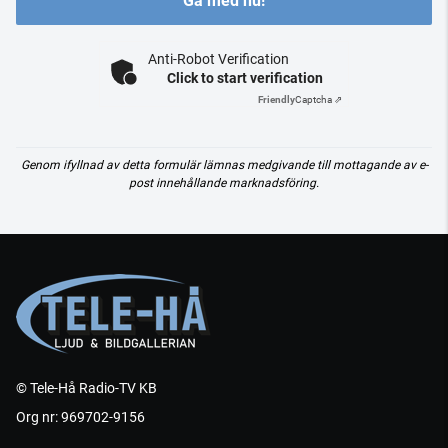
Gå med nu!
Anti-Robot Verification
Click to start verification
Friendly
Captcha ⇗
Genom ifyllnad av detta formulär lämnas medgivande till mottagande av e-
post innehållande marknadsföring.
© Tele-Hå Radio-TV KB
Org nr: 969702-9156