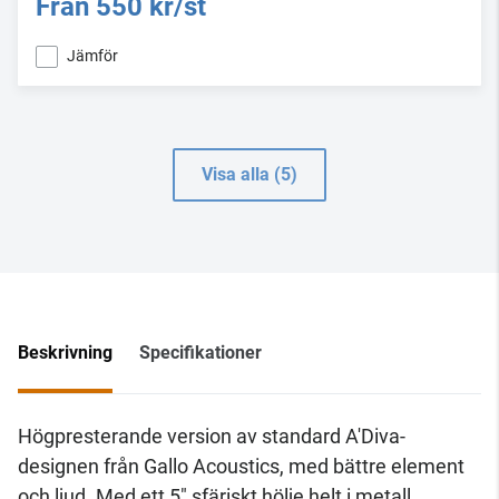
Från
550 kr/st
Jämför
Visa alla (5)
Beskrivning
Specifikationer
Högpresterande version av standard A'Diva-
designen från Gallo Acoustics, med bättre element
och ljud.
Med ett 5" sfäriskt hölje helt i metall,