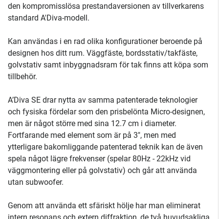
den kompromisslösa prestandaversionen av tillverkarens
standard A'Diva-modell.
Kan användas i en rad olika konfigurationer beroende på
designen hos ditt rum. Väggfäste, bordsstativ/takfäste,
golvstativ samt inbyggnadsram för tak finns att köpa som
tillbehör.
A’Diva SE drar nytta av samma patenterade teknologier
och fysiska fördelar som den prisbelönta Micro-designen,
men är något större med sina 12.7 cm i diameter.
Fortfarande med element som är på 3", men med
ytterligare bakomliggande patenterad teknik kan de även
spela något lägre frekvenser (spelar 80Hz - 22kHz vid
väggmontering eller på golvstativ) och går att använda
utan subwoofer.
Genom att använda ett sfäriskt hölje har man eliminerat
intern resonans och extern diffraktion, de två huvudsakliga