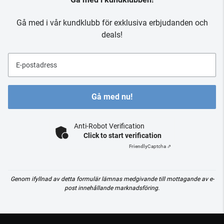
Gå med i vår kundklubb för exklusiva erbjudanden och
deals!
E-postadress
Gå med nu!
Anti-Robot Verification
Click to start verification
Friendly
Captcha ⇗
Genom ifyllnad av detta formulär lämnas medgivande till mottagande av e-
post innehållande marknadsföring.