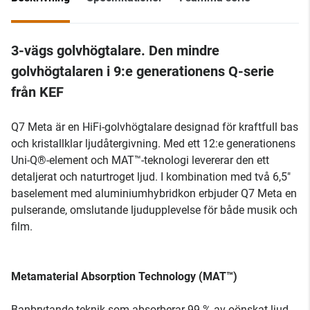
3-vägs golvhögtalare. Den mindre
golvhögtalaren i 9:e generationens Q-serie
från KEF
Q7 Meta är en HiFi-golvhögtalare designad för kraftfull bas
och kristallklar ljudåtergivning. Med ett 12:e generationens
Uni-Q®-element och MAT™-teknologi levererar den ett
detaljerat och naturtroget ljud. I kombination med två 6,5"
baselement med aluminiumhybridkon erbjuder Q7 Meta en
pulserande, omslutande ljudupplevelse för både musik och
film.
Metamaterial Absorption Technology (MAT™)
Banbrytande teknik som absorberar 99 % av oönskat ljud