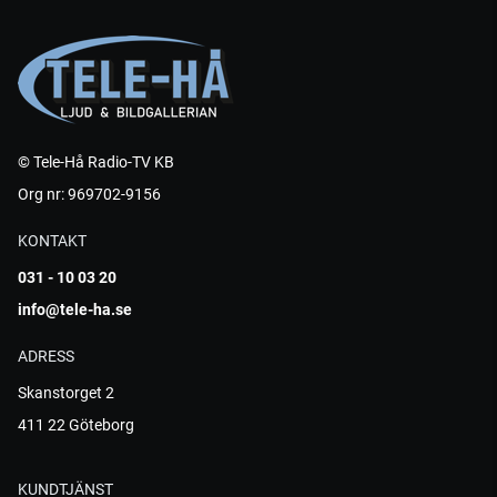
© Tele-Hå Radio-TV KB
Org nr: 969702-9156
KONTAKT
031 - 10 03 20
info@tele-ha.se
ADRESS
Skanstorget 2
411 22 Göteborg
KUNDTJÄNST