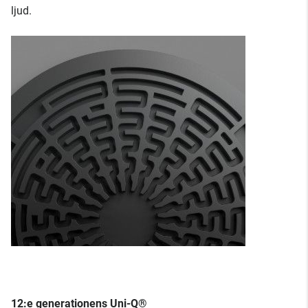
ljud.
12:e generationens Uni-Q®