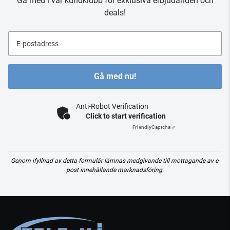
Gå med i vår kundklubb för exklusiva erbjudanden och
deals!
E-postadress
Gå med nu!
Anti-Robot Verification
Click to start verification
Friendly
Captcha ⇗
Genom ifyllnad av detta formulär lämnas medgivande till mottagande av e-
post innehållande marknadsföring.