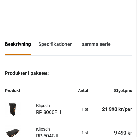
Beskrivning
Specifikationer
I samma serie
Produkter i paketet:
Produkt
Antal
Styckpris
Klipsch
21 990 kr/par
1 st
RP-8000F II
Klipsch
9 490 kr
1 st
RP-504C II