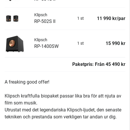
Klipsch
11 990 kr/par
1 st
RP-502S II
Klipsch
15 990 kr
1 st
RP-1400SW
Paketpris:
Från
45 490 kr
A freaking good offer!
Klipsch kraftfulla biopaket passar lika bra för att njuta av
film som musik.
Utrustat med det legendariska Klipsch-ljudet, den senaste
tekniken och prestanda som verkligen tar andan ur dig.