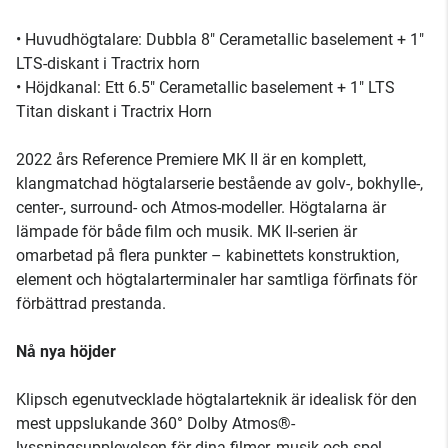
• Huvudhögtalare: Dubbla 8" Cerametallic baselement + 1"
LTS-diskant i Tractrix horn
• Höjdkanal: Ett 6.5" Cerametallic baselement + 1" LTS
Titan diskant i Tractrix Horn
2022 års Reference Premiere MK II är en komplett,
klangmatchad högtalarserie bestående av golv-, bokhylle-,
center-, surround- och Atmos-modeller. Högtalarna är
lämpade för både film och musik. MK II-serien är
omarbetad på flera punkter – kabinettets konstruktion,
element och högtalarterminaler har samtliga förfinats för
förbättrad prestanda.
Nå nya höjder
Klipsch egenutvecklade högtalarteknik är idealisk för den
mest uppslukande 360° Dolby Atmos®-
lyssningsupplevelsen för dina filmer, musik och spel.