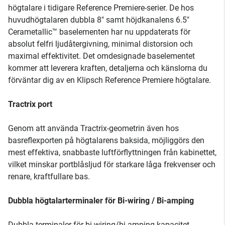
högtalare i tidigare Reference Premiere-serier. De hos
huvudhögtalaren dubbla 8" samt höjdkanalens 6.5"
Cerametallic™ baselementen har nu uppdaterats för
absolut felfri ljudåtergivning, minimal distorsion och
maximal effektivitet. Det omdesignade baselementet
kommer att leverera kraften, detaljerna och känslorna du
förväntar dig av en Klipsch Reference Premiere högtalare.
Tractrix port
Genom att använda Tractrix-geometrin även hos
basreflexporten på högtalarens baksida, möjliggörs den
mest effektiva, snabbaste luftförflyttningen från kabinettet,
vilket minskar portblåsljud för starkare låga frekvenser och
renare, kraftfullare bas.
Dubbla högtalarterminaler för Bi-wiring / Bi-amping
Dubbla terminaler för bi-wiring/bi-amping-kapacitet