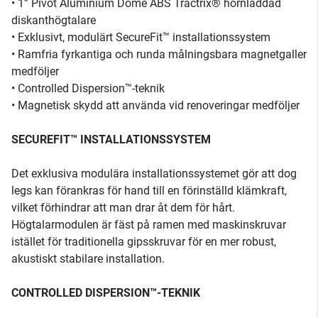
• 1” Pivot Aluminium Dome ABS Tractrix® hornladdad
diskanthögtalare
• Exklusivt, modulärt SecureFit™ installationssystem
• Ramfria fyrkantiga och runda målningsbara magnetgaller
medföljer
• Controlled Dispersion™-teknik
• Magnetisk skydd att använda vid renoveringar medföljer
SECUREFIT™ INSTALLATIONSSYSTEM
Det exklusiva modulära installationssystemet gör att dog
legs kan förankras för hand till en förinställd klämkraft,
vilket förhindrar att man drar åt dem för hårt.
Högtalarmodulen är fäst på ramen med maskinskruvar
istället för traditionella gipsskruvar för en mer robust,
akustiskt stabilare installation.
CONTROLLED DISPERSION™-TEKNIK