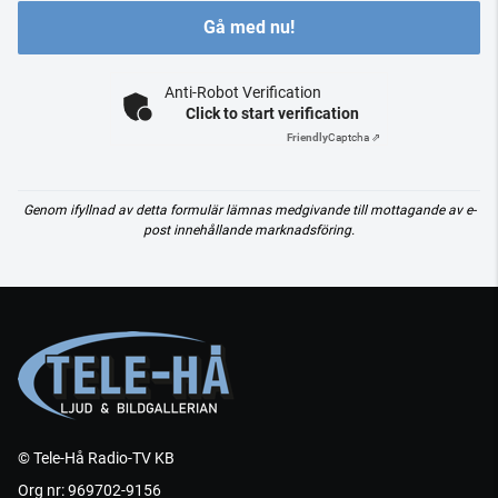
Gå med nu!
Anti-Robot Verification
Click to start verification
Friendly
Captcha ⇗
Genom ifyllnad av detta formulär lämnas medgivande till mottagande av e-
post innehållande marknadsföring.
© Tele-Hå Radio-TV KB
Org nr: 969702-9156