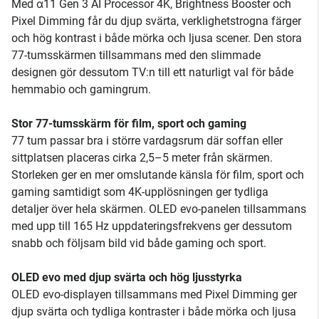
Med α11 Gen 3 AI Processor 4K, Brightness Booster och
Pixel Dimming får du djup svärta, verklighetstrogna färger
och hög kontrast i både mörka och ljusa scener. Den stora
77-tumsskärmen tillsammans med den slimmade
designen gör dessutom TV:n till ett naturligt val för både
hemmabio och gamingrum.
Stor 77-tumsskärm för film, sport och gaming
77 tum passar bra i större vardagsrum där soffan eller
sittplatsen placeras cirka 2,5–5 meter från skärmen.
Storleken ger en mer omslutande känsla för film, sport och
gaming samtidigt som 4K-upplösningen ger tydliga
detaljer över hela skärmen. OLED evo-panelen tillsammans
med upp till 165 Hz uppdateringsfrekvens ger dessutom
snabb och följsam bild vid både gaming och sport.
OLED evo med djup svärta och hög ljusstyrka
OLED evo-displayen tillsammans med Pixel Dimming ger
djup svärta och tydliga kontraster i både mörka och ljusa