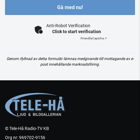
Gå med nu!
Anti-Robot Verification
Click to start verification
Friendly
Captcha ⇗
Genom ifyllnad av detta formulär lämnas medgivande till mottagande av e-
post innehållande marknadsföring.
© Tele-Hå Radio-TV KB
Org nr: 969702-9156