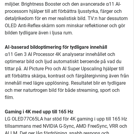
miljöer. Brightness Booster och den avancerade α11 AI-
processorn hjälper till att förbättra ljusstyrka, färger och
detaljrikedom för en mer realistisk bild. TV:n har dessutom
OLED Anti-Reflex-skärm som minskar reflektioner och gör
bilden tydligare även i ljusa rum.
AI-baserad bildoptimering för tydligare innehåll
α11 Gen 3 AI Processor 4K analyserar innehållet och
optimerar bild och ljud automatiskt beroende på vad du
tittar på. AI Picture Pro och AI Super Upscaling hjälper till
att förbättra skärpa, kontrast och färgåtergivning även från
innehåll med lägre upplösning. Resultatet blir en tydligare
och mer naturtrogen bild för både streaming, sport och
film.
Gaming i 4K med upp till 165 Hz
LG OLED77C65LA har stöd för 4K gaming i upp till 165 Hz
tillsammans med NVIDIA G-Sync, AMD FreeSync, VRR och
ALLM. Det ger låg fördröjning, snabb respons och