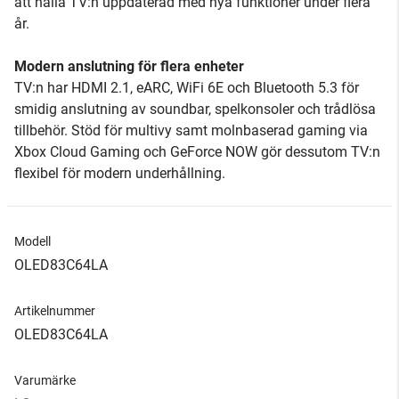
att hålla TV:n uppdaterad med nya funktioner under flera
år.
Modern anslutning för flera enheter
TV:n har HDMI 2.1, eARC, WiFi 6E och Bluetooth 5.3 för
smidig anslutning av soundbar, spelkonsoler och trådlösa
tillbehör. Stöd för multivy samt molnbaserad gaming via
Xbox Cloud Gaming och GeForce NOW gör dessutom TV:n
flexibel för modern underhållning.
Modell
OLED83C64LA
Artikelnummer
OLED83C64LA
Varumärke