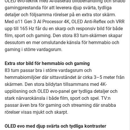
OLED evo-teknik med AI-baserad bildbehandling och snabb
gamingprestanda för att leverera djup svärta, tydliga
detaljer och följsamma rörelser på en extra stor skärm.
Med α11 Gen 3 AI Processor 4K, OLED Anti-Reflex och VRR
upp till 165 Hz får du en skarp och responsiv bild för både
film, sport och gaming. Den stora 83 tum-skärmen skapar
dessutom en mer omslutande känsla för hemmabio och
gaming i större vardagsrum.
Extra stor bild för hemmabio och gaming
83 tum passar bra i större vardagsrum och
hemmabiomiljöer där sittavståndet är cirka 3–5 meter från
skärmen. Den stora bildytan tillsammans med 4K-
upplösning och OLED evo-panel ger tydliga detaljer och
stark närvarokänsla i både film, sport och spel. TV:n
passar även bra för gaming och streaming där snabba
rörelser visas mjukt och skarpt.
OLED evo med djup svärta och tydliga kontraster