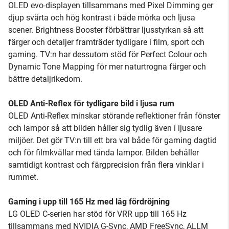
OLED evo-displayen tillsammans med Pixel Dimming ger
djup svärta och hög kontrast i både mörka och ljusa
scener. Brightness Booster förbättrar ljusstyrkan så att
färger och detaljer framträder tydligare i film, sport och
gaming. TV:n har dessutom stöd för Perfect Colour och
Dynamic Tone Mapping för mer naturtrogna färger och
bättre detaljrikedom.
OLED Anti-Reflex för tydligare bild i ljusa rum
OLED Anti-Reflex minskar störande reflektioner från fönster
och lampor så att bilden håller sig tydlig även i ljusare
miljöer. Det gör TV:n till ett bra val både för gaming dagtid
och för filmkvällar med tända lampor. Bilden behåller
samtidigt kontrast och färgprecision från flera vinklar i
rummet.
Gaming i upp till 165 Hz med låg fördröjning
LG OLED C-serien har stöd för VRR upp till 165 Hz
tillsammans med NVIDIA G-Sync, AMD FreeSync, ALLM