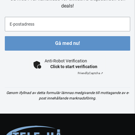
deals!
E-postadress
Gå med nu!
Anti-Robot Verification
Click to start verification
Friendly
Captcha ⇗
Genom ifyllnad av detta formulär lämnas medgivande till mottagande av e-
post innehållande marknadsföring.