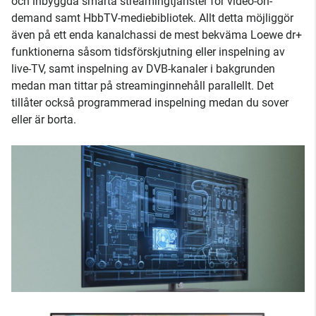
och inbyggda smarta streamingtjänster för video-on-
demand samt HbbTV-mediebibliotek. Allt detta möjliggör
även på ett enda kanalchassi de mest bekväma Loewe dr+
funktionerna såsom tidsförskjutning eller inspelning av
live-TV, samt inspelning av DVB-kanaler i bakgrunden
medan man tittar på streaminginnehåll parallellt. Det
tillåter också programmerad inspelning medan du sover
eller är borta.