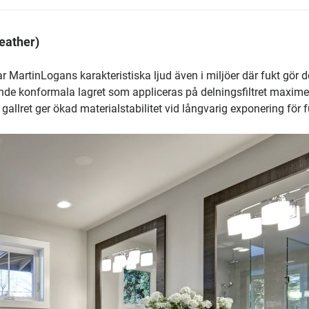
Weather)
r MartinLogans karakteristiska ljud även i miljöer där fukt gör d
ande konformala lagret som appliceras på delningsfiltret maxime
allret ger ökad materialstabilitet vid långvarig exponering för f