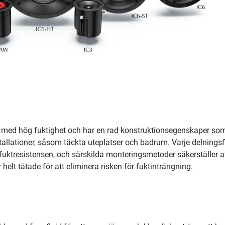
er med hög fuktighet och har en rad konstruktionsegenskaper so
llationer, såsom täckta uteplatser och badrum. Varje delningsfi
uktresistensen, och särskilda monteringsmetoder säkerställer at
elt tätade för att eliminera risken för fuktinträngning.