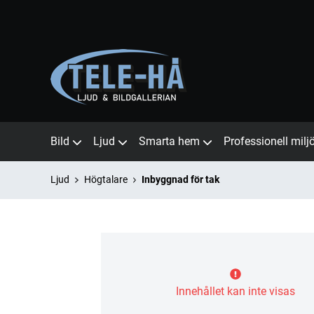
Bild
Ljud
Smarta hem
Professionell milj
Ljud
Högtalare
Inbyggnad för tak
Innehållet kan inte visas