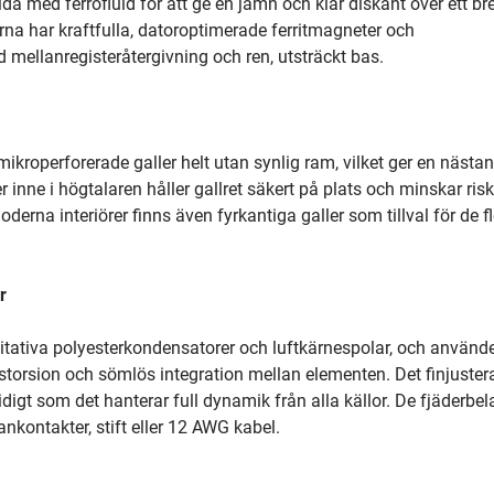
da med ferrofluid för att ge en jämn och klar diskant över ett bre
a har kraftfulla, datoroptimerade ferritmagneter och
 mellanregisteråtergivning och ren, utsträckt bas.
mikroperforerade galler helt utan synlig ram, vilket ger en nästan
r inne i högtalaren håller gallret säkert på plats och minskar ris
oderna interiörer finns även fyrkantiga galler som tillval för de f
r
tativa polyesterkondensatorer och luftkärnespolar, och använd
storsion och sömlös integration mellan elementen. Det finjuster
digt som det hanterar full dynamik från alla källor. De fjäderbe
nkontakter, stift eller 12 AWG kabel.