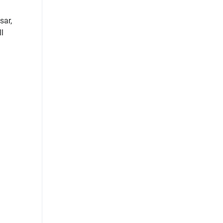
sar,
l