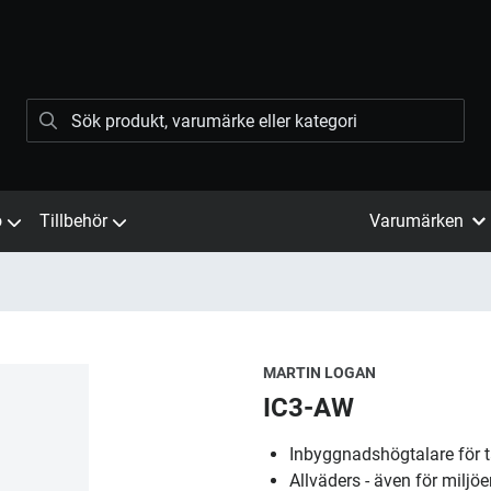
ö
Tillbehör
Varumärken
MARTIN LOGAN
IC3-AW
Inbyggnadshögtalare för 
Allväders - även för miljöe