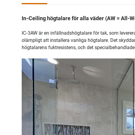
In‑Ceiling högtalare för alla väder (AW = All-
IC‑3AW är en infällnadshögtalare för tak, som leverera
olämpligt att installera vanliga högtalare. Det skydd
högtalarens fuktresistens, och det specialbehandlade g