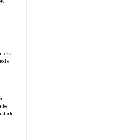
tt
ken för
lesta
er
ade
lastade