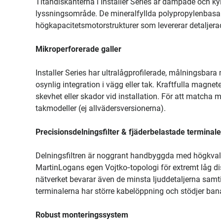
Titandiskanterna i Installer Series är dämpade och kyl
lyssningsområde. De mineralfyllda polypropylenbasarn
högkapacitetsmotorstrukturer som levererar detaljerad
Mikroperforerade galler
Installer Series har ultralågprofilerade, målningsbara 
osynlig integration i vägg eller tak. Kraftfulla magnete
skevhet eller skador vid installation. För att matcha m
takmodeller (ej allvädersversionerna).
Precisionsdelningsfilter & fjäderbelastade terminale
Delningsfiltren är noggrant handbyggda med högkvali
MartinLogans egen Vojtko‑topologi för extremt låg di
nätverket bevarar även de minsta ljuddetaljerna samti
terminalerna har större kabelöppning och stödjer bana
Robust monteringssystem