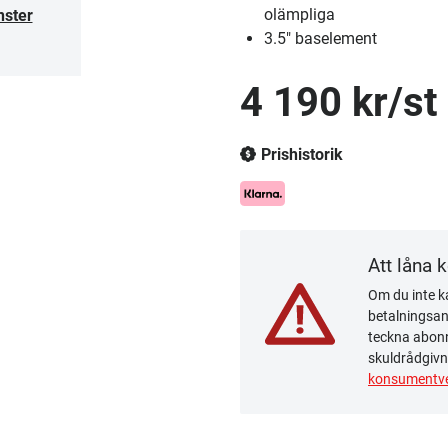
olämpliga
nster
3.5" baselement
4 190 kr/st
Prishistorik
Att låna 
Om du inte ka
betalningsanm
teckna abonn
skuldrådgivn
konsumentve