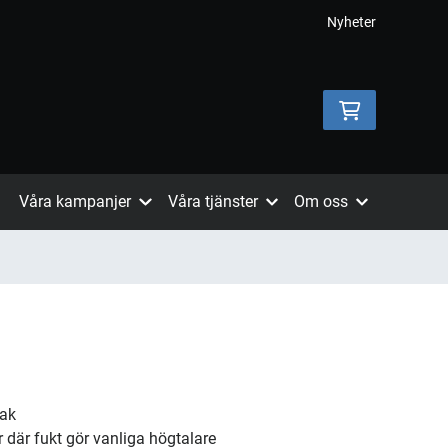
Nyheter
Våra kampanjer
Våra tjänster
Om oss
tak
r där fukt gör vanliga högtalare