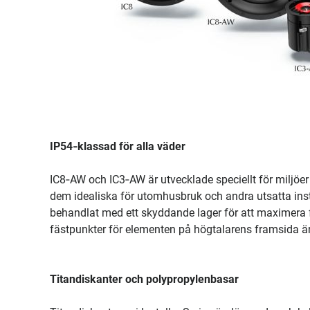
IP54‑klassad för alla väder
IC8‑AW och IC3‑AW är utvecklade speciellt för miljö
dem idealiska för utomhusbruk och andra utsatta insta
behandlat med ett skyddande lager för att maximera f
fästpunkter för elementen på högtalarens framsida är h
Titandiskanter och polypropylenbasar