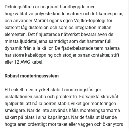
Delningsfiltren är noggrant handbyggda med
högkvalitativa polyesterkondensatorer och luftkärnespolar,
och använder MartinLogans egen Vojtko‑topologi för
extremt låg distorsion och sömlös integration mellan
elementen. Det finjusterade nätverket bevarar även de
minsta ljuddetaljerna samtidigt som det hanterar full
dynamik från alla källor. De fjäderbelastade terminalerna
har större kabelöppning och stödjer banankontakter, stift
eller 12 AWG kabel.
Robust monteringssystem
Ett enkelt men mycket stabilt monteringslås gör
installationen snabb och problemfri. Försänkta skruvhål
hjälper till att hålla borren stabil, vilket gör monteringen
smidigare. När de inte används hålls monteringsarmarna
säkert på plats i sina kapslingar. När de fälls ut låser de
högtalaren ordentligt mot taket eller väggen och ökar ytors