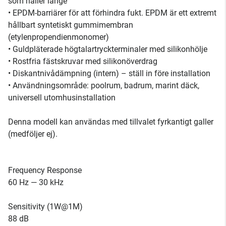
som håller länge
• EPDM-barriärer för att förhindra fukt. EPDM är ett extremt
hållbart syntetiskt gummimembran
(etylenpropendienmonomer)
• Guldpläterade högtalartryckterminaler med silikonhölje
• Rostfria fästskruvar med silikonöverdrag
• Diskantnivådämpning (intern) – ställ in före installation
• Användningsområde: poolrum, badrum, marint däck,
universell utomhusinstallation
Denna modell kan användas med tillvalet fyrkantigt galler
(medföljer ej).
Frequency Response
60 Hz — 30 kHz
Sensitivity (1W@1M)
88 dB