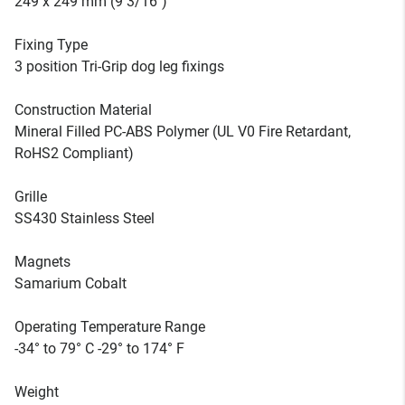
249 x 249 mm (9 3/16")
Fixing Type
3 position Tri-Grip dog leg fixings
Construction Material
Mineral Filled PC-ABS Polymer (UL V0 Fire Retardant,
RoHS2 Compliant)
Grille
SS430 Stainless Steel
Magnets
Samarium Cobalt
Operating Temperature Range
-34° to 79° C -29° to 174° F
Weight