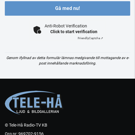
Gå med nu!
Anti-Robot Verification
Click to start verification
Friendly
Captcha ⇗
Genom ifyllnad av detta formulär lämnas medgivande till mottagande av e-
post innehållande marknadsföring.
© Tele-Hå Radio-TV KB
Org nr: 969702-9156