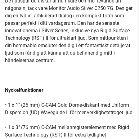
De ljudspår du älskar är nu rikare och mer levande än
någonsin, tack vare Monitor Audio Silver C250 7G. Den ger
dig en tydlig, artikulerad dialog i en kompakt form som
passar perfekt i ditt vardagsrum. Den har de senaste
innovationerna i Silver Series, inklusive nya Rigid Surface
Technology (RST) II för ultraklart ljud. Som mittpunkten i
din hemmabio omsluter den dig i ett fantastiskt detaljerat
ljud som får dig att känna att du befinner dig mitt i
händelsernas centrum.
Nyckelfunktioner
• 1 x 1" (25 mm) C-CAM Gold Dome-diskant med Uniform
Dispersion (UD) Waveguide II för mer verklighetstroget ljud
• 1 x 3" (76 mm) C-CAM mellanregisterelement med Rigid
Surface Technology (RST) II för extra tydlighet