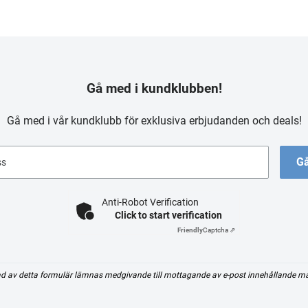
Gå med i kundklubben!
Gå med i vår kundklubb för exklusiva erbjudanden och deals!
Gå
ss
Anti-Robot Verification
Click to start verification
Friendly
Captcha ⇗
d av detta formulär lämnas medgivande till mottagande av e-post innehållande m