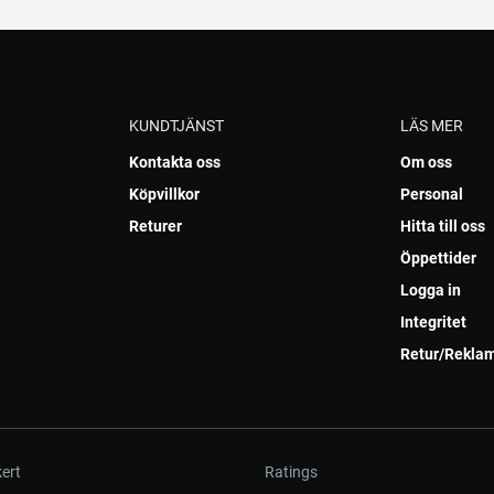
KUNDTJÄNST
LÄS MER
Kontakta oss
Om oss
Köpvillkor
Personal
Returer
Hitta till oss
Öppettider
Logga in
Integritet
Retur/Rekla
ert
Ratings