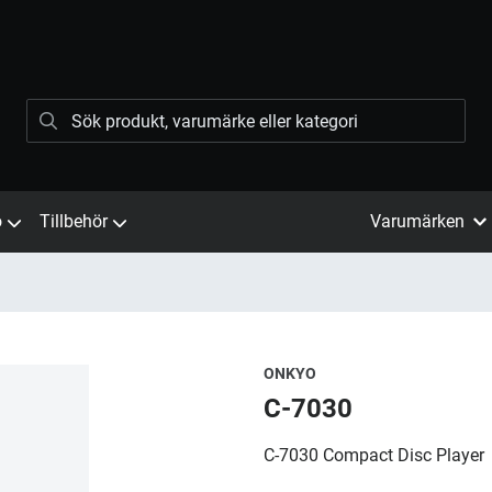
ö
Tillbehör
Varumärken
ONKYO
C-7030
​C-7030 Compact Disc Player