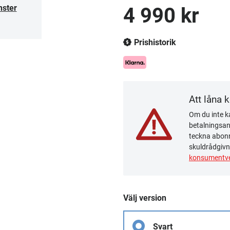
nster
4 990 kr
Prishistorik
Att låna 
Om du inte ka
betalningsanm
teckna abonn
skuldrådgivn
konsumentve
Välj version
Svart