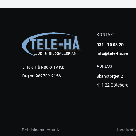
KONTAKT
031 - 10 03 20
info@tele-ha.se
ADRESS
© Tele-Hå Radio-TV KB
Org nr: 969702-9156
Skanstorget 2
411 22 Göteborg
Betalningsalternativ
Handla säk