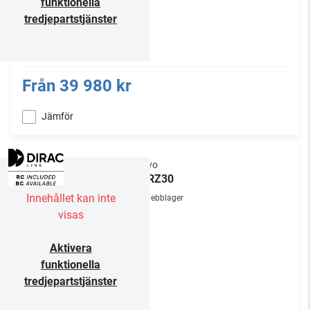
funktionella
tredjepartstjänster
Från
39 980 kr
Jämför
Onkyo
TX-RZ30
Innehållet kan inte
Webblager
visas
Aktivera
funktionella
tredjepartstjänster