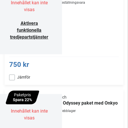
Innehållet kan inte
Beställningsvara
visas
Aktivera
funktionella
tredjepartstjänster
750 kr
Jämför
Paketpris
Klipsch
Spara 22%
The Odyssey paket med Onkyo
Innehållet kan inte
Webblager
visas