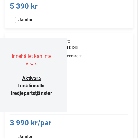
5 390 kr
Jämför
Onkyo
GX-10DB
Innehållet kan inte
Webblager
visas
Aktivera
funktionella
tredjepartstjänster
3 990 kr/par
Jämför