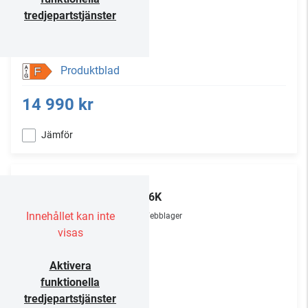
tredjepartstjänster
Produktblad
F
14 990 kr
Jämför
TCL
50C6K
Innehållet kan inte
Webblager
visas
Aktivera
funktionella
tredjepartstjänster