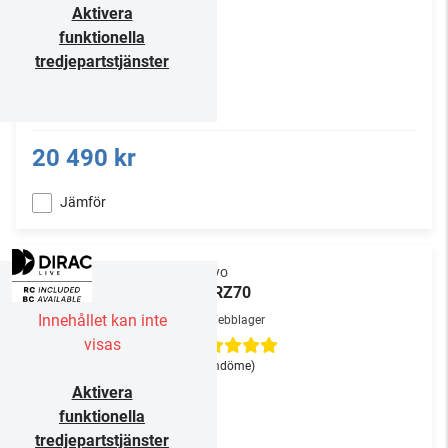
Aktivera
funktionella
tredjepartstjänster
20 490 kr
Jämför
Onkyo
TX-RZ70
Innehållet kan inte
Webblager
visas
(1
omdöme
)
Aktivera
funktionella
tredjepartstjänster