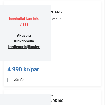
Onkyo
GX-30ARC
Innehållet kan inte
Lagervara
visas
Aktivera
funktionella
tredjepartstjänster
4 990 kr/par
Jämför
Onkyo
TX-NR5100