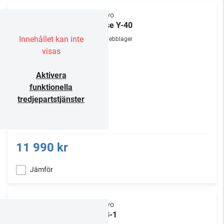
Onkyo
Muse Y-40
Innehållet kan inte
Webblager
visas
Aktivera
funktionella
tredjepartstjänster
11 990 kr
Jämför
Onkyo
UDB-1