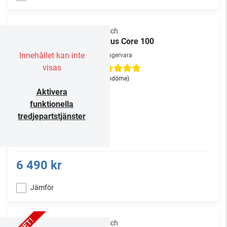
Klipsch
Flexus Core 100
Innehållet kan inte
Lagervara
visas
(1
omdöme
)
Aktivera
funktionella
tredjepartstjänster
6 490 kr
Jämför
Klipsch