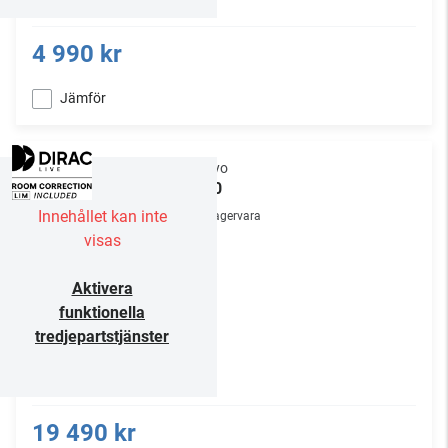
4 990 kr
Jämför
Onkyo
P-80
Innehållet kan inte
Lagervara
visas
Aktivera
funktionella
tredjepartstjänster
19 490 kr