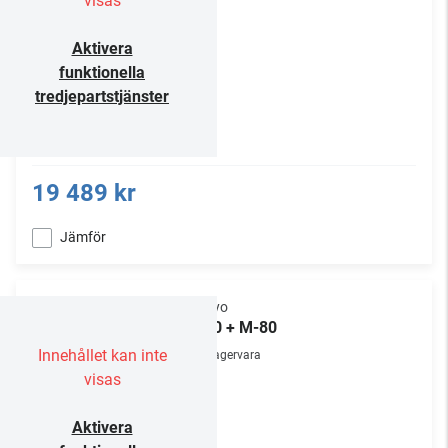
visas
Aktivera
funktionella
tredjepartstjänster
19 489 kr
Jämför
Onkyo
P-80 + M-80
Innehållet kan inte
Lagervara
visas
Aktivera