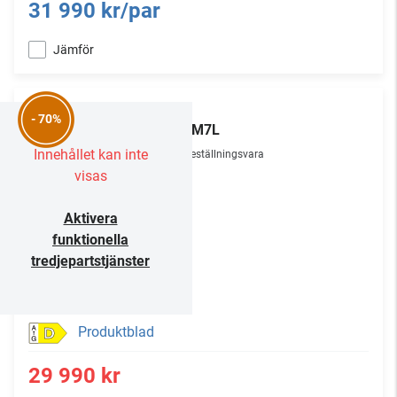
31 990 kr/par
Jämför
TCL
- 70%
98RM7L
Innehållet kan inte
Beställningsvara
visas
Aktivera
funktionella
tredjepartstjänster
Produktblad
D
29 990 kr