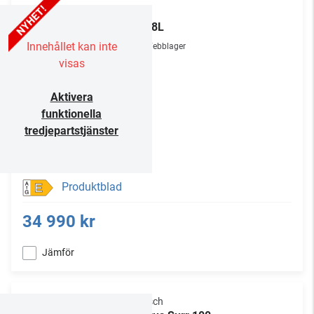
TCL
85P8L
Innehållet kan inte
Webblager
visas
Aktivera
funktionella
tredjepartstjänster
Produktblad
E
34 990 kr
Jämför
Klipsch