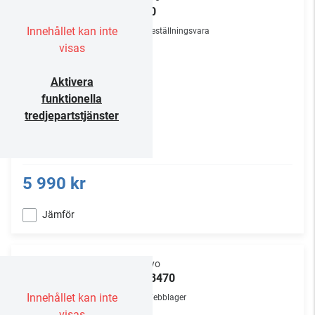
C-30
Innehållet kan inte
Beställningsvara
visas
Aktivera
funktionella
tredjepartstjänster
5 990 kr
Jämför
Onkyo
TX-8470
Innehållet kan inte
Webblager
visas