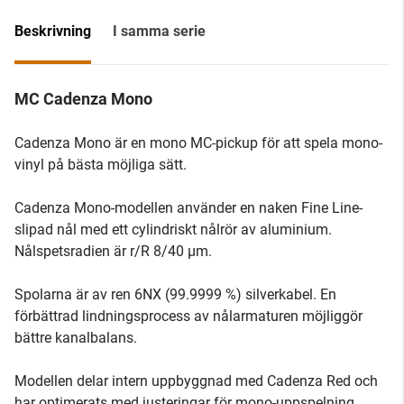
Beskrivning
I samma serie
MC Cadenza Mono
Cadenza Mono är en mono MC-pickup för att spela mono-
vinyl på bästa möjliga sätt.
Cadenza Mono-modellen använder en naken Fine Line-
slipad nål med ett cylindriskt nålrör av aluminium.
Nålspetsradien är r/R 8/40 µm.
Spolarna är av ren 6NX (99.9999 %) silverkabel. En
förbättrad lindningsprocess av nålarmaturen möjliggör
bättre kanalbalans.
Modellen delar intern uppbyggnad med Cadenza Red och
har optimerats med justeringar för mono-uppspelning.