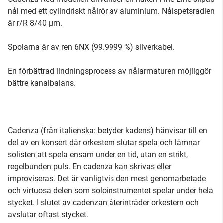
nål med ett cylindriskt nålrör av aluminium. Nålspetsradien
är r/R 8/40 µm.
Spolarna är av ren 6NX (99.9999 %) silverkabel.
En förbättrad lindningsprocess av nålarmaturen möjliggör
bättre kanalbalans.
Cadenza (från italienska: betyder kadens) hänvisar till en
del av en konsert där orkestern slutar spela och lämnar
solisten att spela ensam under en tid, utan en strikt,
regelbunden puls. En cadenza kan skrivas eller
improviseras. Det är vanligtvis den mest genomarbetade
och virtuosa delen som soloinstrumentet spelar under hela
stycket. I slutet av cadenzan återinträder orkestern och
avslutar oftast stycket.