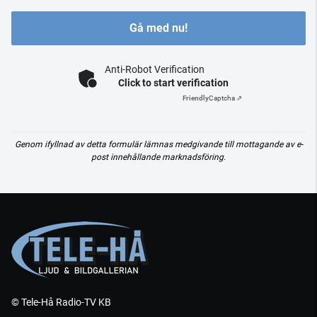
Gå med nu!
Anti-Robot Verification
Click to start verification
Friendly
Captcha ⇗
Genom ifyllnad av detta formulär lämnas medgivande till mottagande av e-
post innehållande marknadsföring.
© Tele-Hå Radio-TV KB