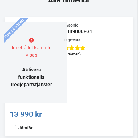
Alla tillbehör
Panasonic
DP-UB9000EG1
Lagervara
Innehållet kan inte
visas
(2 omdömen)
Aktivera
funktionella
tredjepartstjänster
13 990 kr
Jämför