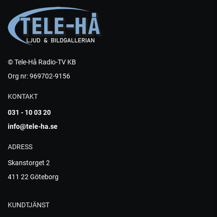
© Tele-Hå Radio-TV KB
Org nr: 969702-9156
KONTAKT
031 - 10 03 20
info@tele-ha.se
ADRESS
Skanstorget 2
411 22 Göteborg
KUNDTJÄNST