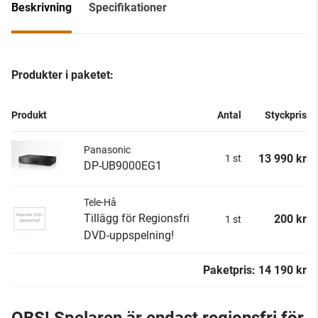
Beskrivning
Specifikationer
Produkter i paketet:
Produkt
Antal
Styckpris
Panasonic
13 990 kr
1 st
DP-UB9000EG1
Tele-Hå
Tillägg för Regionsfri
200 kr
1 st
DVD-uppspelning!
Paketpris: 14 190 kr