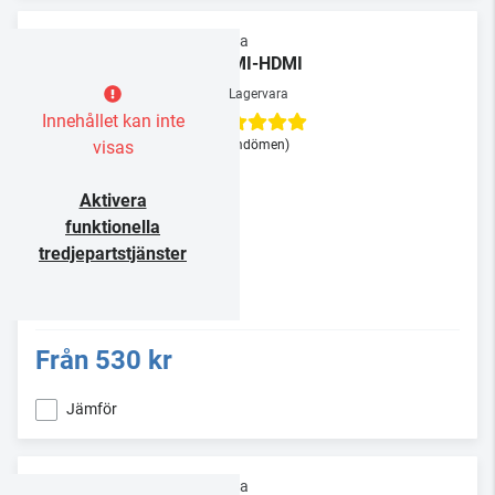
Supra
HDMI-HDMI
Lagervara
Innehållet kan inte
visas
(3 omdömen)
Aktivera
funktionella
tredjepartstjänster
Från
530 kr
Jämför
Supra