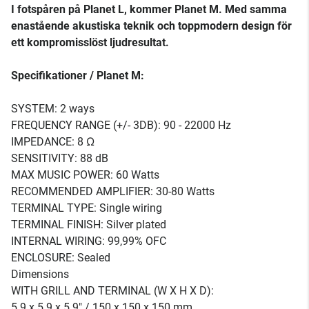
I fotspåren på Planet L, kommer Planet M. Med samma
enastående akustiska teknik och toppmodern design för
ett kompromisslöst ljudresultat.
Specifikationer / Planet M:
SYSTEM: 2 ways
FREQUENCY RANGE (+/- 3DB): 90 - 22000 Hz
IMPEDANCE: 8 Ω
SENSITIVITY: 88 dB
MAX MUSIC POWER: 60 Watts
RECOMMENDED AMPLIFIER: 30-80 Watts
TERMINAL TYPE: Single wiring
TERMINAL FINISH: Silver plated
INTERNAL WIRING: 99,99% OFC
ENCLOSURE: Sealed
Dimensions
WITH GRILL AND TERMINAL (W X H X D):
5.9 x 5.9 x 5.9" / 150 x 150 x 150 mm