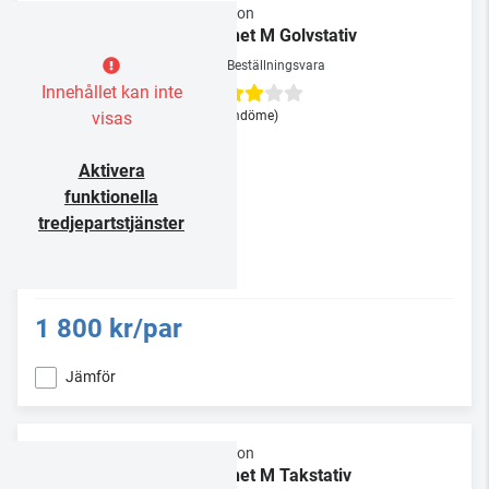
Elipson
Planet M Golvstativ
Beställningsvara
Innehållet kan inte
visas
(1 omdöme)
Aktivera
funktionella
tredjepartstjänster
1 800 kr/par
Jämför
Elipson
Planet M Takstativ