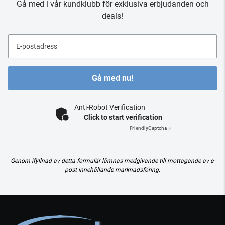
Gå med i vår kundklubb för exklusiva erbjudanden och
deals!
E-postadress
Gå med nu!
Anti-Robot Verification
Click to start verification
Friendly
Captcha ⇗
Genom ifyllnad av detta formulär lämnas medgivande till mottagande av e-
post innehållande marknadsföring.