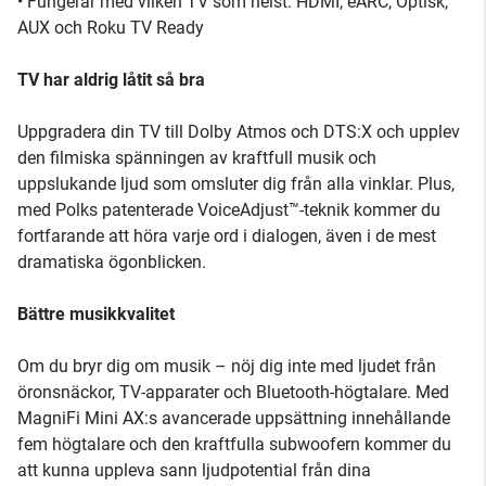
• Fungerar med vilken TV som helst: HDMI, eARC, Optisk,
AUX och Roku TV Ready
TV har aldrig låtit så bra
Uppgradera din TV till Dolby Atmos och DTS:X och upplev
den filmiska spänningen av kraftfull musik och
uppslukande ljud som omsluter dig från alla vinklar. Plus,
med Polks patenterade VoiceAdjust™-teknik kommer du
fortfarande att höra varje ord i dialogen, även i de mest
dramatiska ögonblicken.
Bättre musikkvalitet
Om du bryr dig om musik – nöj dig inte med ljudet från
öronsnäckor, TV-apparater och Bluetooth-högtalare. Med
MagniFi Mini AX:s avancerade uppsättning innehållande
fem högtalare och den kraftfulla subwoofern kommer du
att kunna uppleva sann ljudpotential från dina