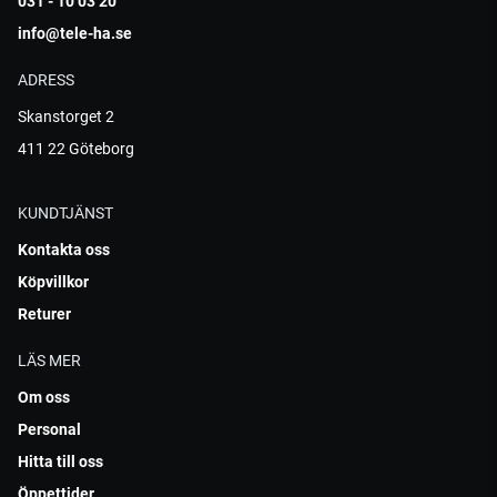
031 - 10 03 20
info@tele-ha.se
ADRESS
Skanstorget 2
411 22 Göteborg
KUNDTJÄNST
Kontakta oss
Köpvillkor
Returer
LÄS MER
Om oss
Personal
Hitta till oss
Öppettider