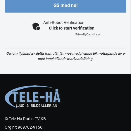
Gå med nu!
Anti-Robot Verification
Click to start verification
Friendly
Captcha ⇗
Genom ifyllnad av detta formulär lämnas medgivande till mottagande av e-
post innehållande marknadsföring.
© Tele-Hå Radio-TV KB
Org nr: 969702-9156