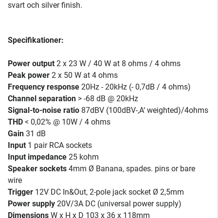
svart och silver finish.
Specifikationer:
Power output
2 x 23 W / 40 W at 8 ohms / 4 ohms
Peak power
2 x 50 W at 4 ohms
Frequency response
20Hz - 20kHz (- 0,7dB / 4 ohms)
Channel separation
> -68 dB @ 20kHz
Signal-to-noise ratio
87dBV (100dBV-‚A‘ weighted)/4ohms
THD
< 0,02% @ 10W / 4 ohms
Gain
31 dB
Input
1 pair RCA sockets
Input impedance
25 kohm
Speaker sockets
4mm Ø Banana, spades. pins or bare
wire
Trigger
12V DC In&Out, 2-pole jack socket Ø 2,5mm
Power supply
20V/3A DC (universal power supply)
Dimensions
W x H x D 103 x 36 x 118mm