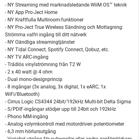
- NY Streaming med marknadsledande WiiM OS™ teknik
- NY App Pro-Ject Home
- NY Kraftfulla Multiroom-funktioner
- NY Pro-Ject True Wireless Sändning och Mottagning:
Strömma valfri ingång till ditt nätverk
- NY Oändliga streamingtjänster
- NY Tidal Connect, Spotify Connect, Qobuz, etc.
- NY TV ARC-ingång
- Trådlös vinylströmning från T2 W
- 2 x 40 watt @ 4 ohm
- Dual mono-designprincip
- 8 ingångar (3x analog, 3x digital, 1x eARC, 1x
WiFi/Bluetooth)
- Cirrus Logic CS4344 24bit/192kHz Multi-bit Delta Sigma
- S/PDIF-ingångar stödjer upp till 24bit och 192kHz
- Phono MM-ingång
- Analog volymkontroll med motordriven potentiometer
- 6,3 mm hörlursutgång
- Variabel utgång för subwoofer eller andra zonförstärkare