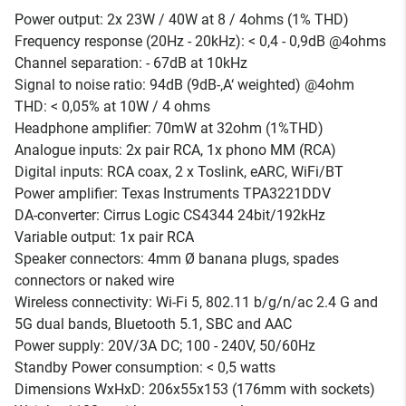
Power output: 2x 23W / 40W at 8 / 4ohms (1% THD)
Frequency response (20Hz - 20kHz): < 0,4 - 0,9dB @4ohms
Channel separation: - 67dB at 10kHz
Signal to noise ratio: 94dB (9dB-‚A‘ weighted) @4ohm
THD: < 0,05% at 10W / 4 ohms
Headphone amplifier: 70mW at 32ohm (1%THD)
Analogue inputs: 2x pair RCA, 1x phono MM (RCA)
Digital inputs: RCA coax, 2 x Toslink, eARC, WiFi/BT
Power amplifier: Texas Instruments TPA3221DDV
DA-converter: Cirrus Logic CS4344 24bit/192kHz
Variable output: 1x pair RCA
Speaker connectors: 4mm Ø banana plugs, spades
connectors or naked wire
Wireless connectivity: Wi-Fi 5, 802.11 b/g/n/ac 2.4 G and
5G dual bands, Bluetooth 5.1, SBC and AAC
Power supply: 20V/3A DC; 100 - 240V, 50/60Hz
Standby Power consumption: < 0,5 watts
Dimensions WxHxD: 206x55x153 (176mm with sockets)