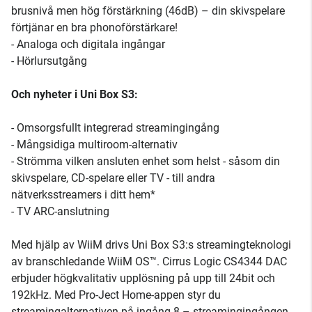
brusnivå men hög förstärkning (46dB) – din skivspelare
förtjänar en bra phonoförstärkare!
- Analoga och digitala ingångar
- Hörlursutgång
Och nyheter i Uni Box S3:
- Omsorgsfullt integrerad streamingingång
- Mångsidiga multiroom-alternativ
- Strömma vilken ansluten enhet som helst - såsom din
skivspelare, CD-spelare eller TV - till andra
nätverksstreamers i ditt hem*
- TV ARC-anslutning
Med hjälp av WiiM drivs Uni Box S3:s streamingteknologi
av branschledande WiiM OS™. Cirrus Logic CS4344 DAC
erbjuder högkvalitativ upplösning på upp till 24bit och
192kHz. Med Pro-Ject Home-appen styr du
streamingalternativen på ingång 8 – streamingingången.