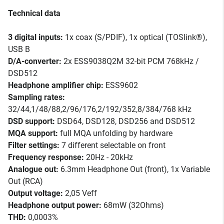
Technical data
3 digital inputs:
1x coax (S/PDIF), 1x optical (TOSlink®),
USB B
D/A-converter:
2x ESS9038Q2M 32-bit PCM 768kHz /
DSD512
Headphone amplifier chip:
ESS9602
Sampling rates:
32/44,1/48/88,2/96/176,2/192/352,8/384/768 kHz
DSD support:
DSD64, DSD128, DSD256 and DSD512
MQA support:
full MQA unfolding by hardware
Filter settings:
7 different selectable on front
Frequency response:
20Hz - 20kHz
Analogue out:
6.3mm Headphone Out (front), 1x Variable
Out (RCA)
Output voltage:
2,05 Veff
Headphone output power:
68mW (32Ohms)
THD:
0,0003%