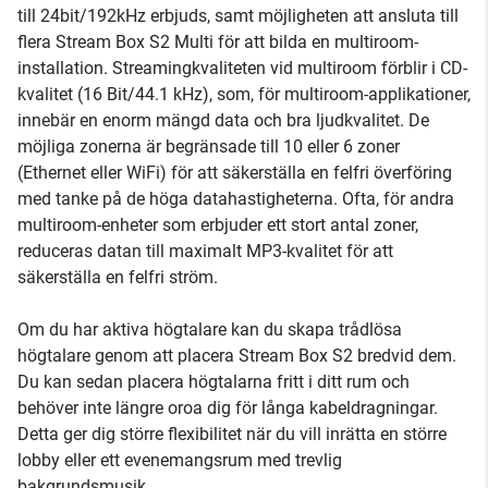
till 24bit/192kHz erbjuds, samt möjligheten att ansluta till
flera Stream Box S2 Multi för att bilda en multiroom-
installation. Streamingkvaliteten vid multiroom förblir i CD-
kvalitet (16 Bit/44.1 kHz), som, för multiroom-applikationer,
innebär en enorm mängd data och bra ljudkvalitet. De
möjliga zonerna är begränsade till 10 eller 6 zoner
(Ethernet eller WiFi) för att säkerställa en felfri överföring
med tanke på de höga datahastigheterna. Ofta, för andra
multiroom-enheter som erbjuder ett stort antal zoner,
reduceras datan till maximalt MP3-kvalitet för att
säkerställa en felfri ström.
Om du har aktiva högtalare kan du skapa trådlösa
högtalare genom att placera Stream Box S2 bredvid dem.
Du kan sedan placera högtalarna fritt i ditt rum och
behöver inte längre oroa dig för långa kabeldragningar.
Detta ger dig större flexibilitet när du vill inrätta en större
lobby eller ett evenemangsrum med trevlig
bakgrundsmusik.