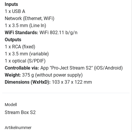
Inputs
1 x USB A
Network (Ethernet, WiFi)
1 x 3.5 mm (Line In)
WiFi Standards:
WiFi 802.11 b/g/n
Outputs
1 x RCA (fixed)
1 x 3.5 mm (variable)
1 x optical (S/PDIF)
Controllable via:
App "Pro-Ject Stream S2" (iOS/Android)
Weight:
375 g (without power supply)
Dimensions (WxHxD):
103 x 37 x 122 mm
Modell
Stream Box S2
Artikelnummer