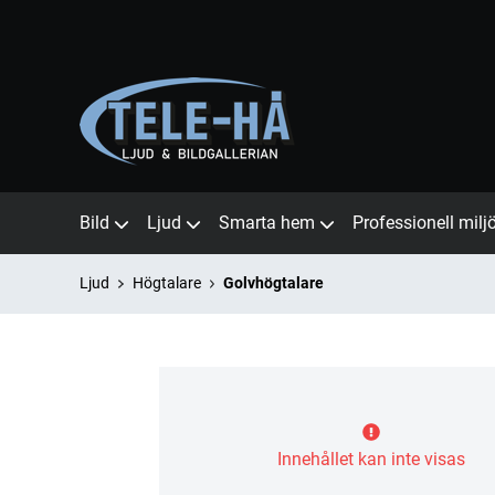
Bild
Ljud
Smarta hem
Professionell milj
Ljud
Högtalare
Golvhögtalare
Innehållet kan inte visas