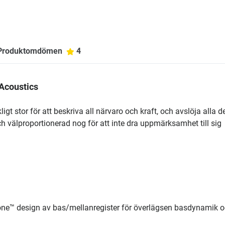
Produktomdömen
4
 Acoustics
igt stor för att beskriva all närvaro och kraft, och avslöja alla de
ch välproportionerad nog för att inte dra uppmärksamhet till sig
 Cone™ design av bas/mellanregister för överlägsen basdynamik 