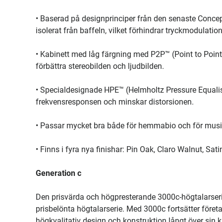
• Baserad på designprinciper från den senaste Concept
isolerat från baffeln, vilket förhindrar tryckmodulati
• Kabinett med låg färgning med P2P™ (Point to Point™
förbättra stereobilden och ljudbilden.
• Specialdesignade HPE™ (Helmholtz Pressure Equalis
frekvensresponsen och minskar distorsionen.
• Passar mycket bra både för hemmabio och för mus
• Finns i fyra nya finishar: Pin Oak, Claro Walnut, Sati
Generation c
Den prisvärda och högpresterande 3000c-högtalarser
prisbelönta högtalarserie. Med 3000c fortsätter företa
högkvalitativ design och konstruktion långt över sin k