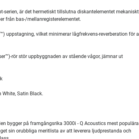
-serien, är det hermetiskt tillslutna diskantelementet mekaniskt
oner från bas-/mellanregisterelementet.
) uppstagning, vilket minimerar lågfrekvens-reverberation för a
er™)-rör stör uppbyggnaden av stående vågor, jämnar ut
ik
n White, Satin Black.
ien bygger på framgångsrika 3000i - Q Acoustics mest populära
get sin orubbliga meritlista av att leverera ljudprestanda och
lass.