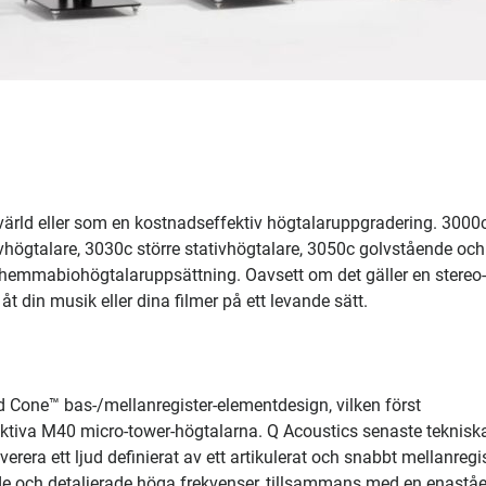
 värld eller som en kostnadseffektiv högtalaruppgradering. 3000c
vhögtalare, 3030c större stativhögtalare, 3050c golvstående och
 hemmabiohögtalaruppsättning. Oavsett om det gäller en stereo- 
åt din musik eller dina filmer på ett levande sätt.
 Cone™ bas-/mellanregister-elementdesign, vilken först
aktiva M40 micro-tower-högtalarna. Q Acoustics senaste teknisk
erera ett ljud definierat av ett artikulerat och snabbt mellanregis
de och detaljerade höga frekvenser, tillsammans med en enastå