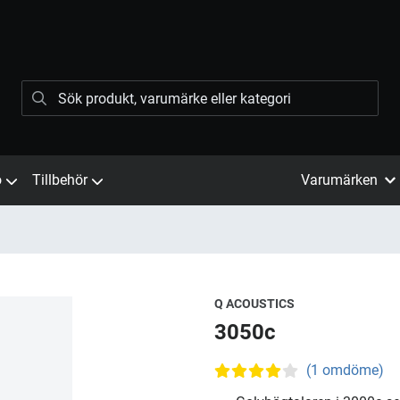
ö
Tillbehör
Varumärken
Q ACOUSTICS
3050c
(1 omdöme)