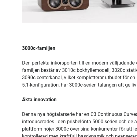
3000c-familjen
Den perfekta inkörsporten till en modern välljudande
familjen består av 3010c bokhyllemodell, 3020c stati
3090c centerkanal, vilket kompletterar utbudet för en
5.1-konfiguration, har 3000c-serien talangen att ge liv 
Äkta innovation
Denna nya högtalarserie har en C3 Continuous Curved
introducerades i den prisbelönta 5000-serien och de 
plattform höjer 3000c över sina konkurrenter för att lev
kontrollerad men kraftfull basdynamik och nyansera