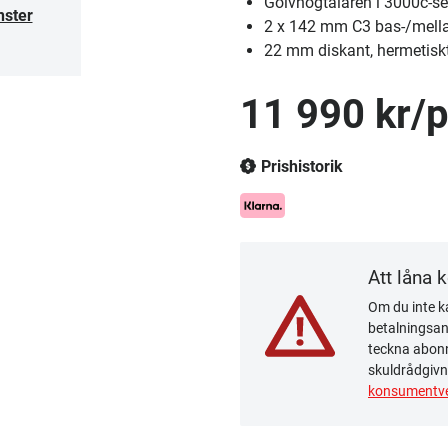
Golvhögtalaren i 3000c-ser
nster
2 x 142 mm C3 bas-/mella
22 mm diskant, hermetiskt 
11 990 kr/p
Prishistorik
Att låna 
Om du inte ka
betalningsanm
teckna abonn
skuldrådgivn
konsumentve