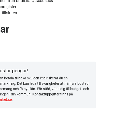
ien från brittiska Q Acoustics
nregister
tillsluten
ar
kostar pengar!
n betala tillbaka skulden i tid riskerar du en
ärkning. Det kan leda till svårigheter att få hyra bostad,
emang och få nya lån. För stöd, vänd dig till budget- och
ingen i din kommun. Kontaktuppgifter finns på
rket.se
.