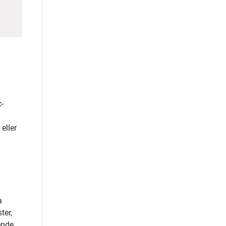
-
eller
a
ter,
ende