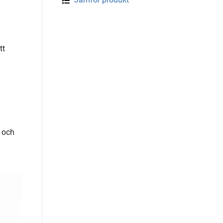
tt
 och