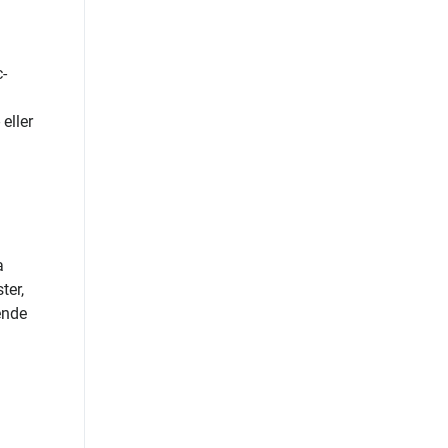
-
eller
a
ter,
ende