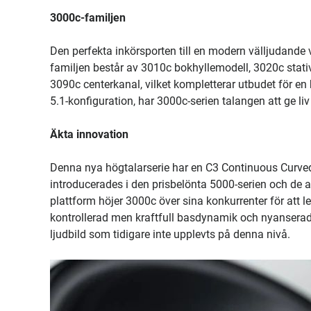
3000c-familjen
Den perfekta inkörsporten till en modern välljudande
familjen består av 3010c bokhyllemodell, 3020c stati
3090c centerkanal, vilket kompletterar utbudet för en
5.1-konfiguration, har 3000c-serien talangen att ge liv 
Äkta innovation
Denna nya högtalarserie har en C3 Continuous Curved
introducerades i den prisbelönta 5000-serien och de 
plattform höjer 3000c över sina konkurrenter för att lev
kontrollerad men kraftfull basdynamik och nyansera
ljudbild som tidigare inte upplevts på denna nivå.