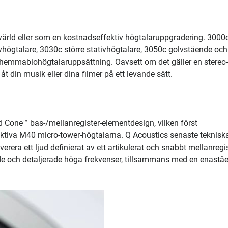
 värld eller som en kostnadseffektiv högtalaruppgradering. 3000c
vhögtalare, 3030c större stativhögtalare, 3050c golvstående och
 hemmabiohögtalaruppsättning. Oavsett om det gäller en stereo- 
åt din musik eller dina filmer på ett levande sätt.
 Cone™ bas-/mellanregister-elementdesign, vilken först
aktiva M40 micro-tower-högtalarna. Q Acoustics senaste teknisk
erera ett ljud definierat av ett artikulerat och snabbt mellanregis
de och detaljerade höga frekvenser, tillsammans med en enastå