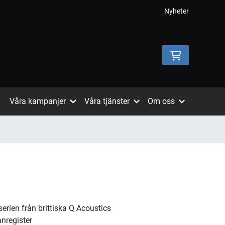
Nyheter
Våra kampanjer
Våra tjänster
Om oss
erien från brittiska Q Acoustics
nregister