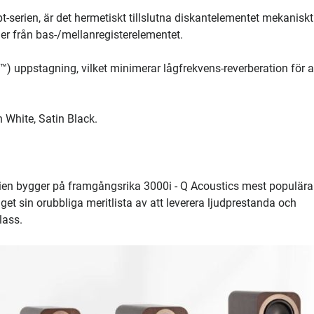
-serien, är det hermetiskt tillslutna diskantelementet mekaniskt
oner från bas-/mellanregisterelementet.
) uppstagning, vilket minimerar lågfrekvens-reverberation för a
n White, Satin Black.
ien bygger på framgångsrika 3000i - Q Acoustics mest populära
get sin orubbliga meritlista av att leverera ljudprestanda och
lass.