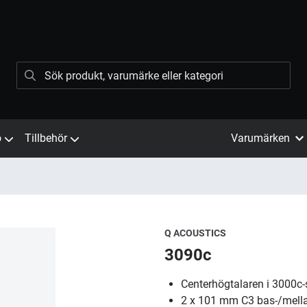
ö
Tillbehör
Varumärken
Q ACOUSTICS
3090c
Centerhögtalaren i 3000c-s
2 x 101 mm C3 bas-/mella