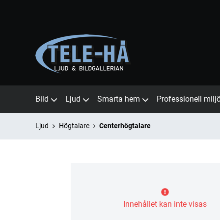
Bild
Ljud
Smarta hem
Professionell milj
Ljud
Högtalare
Centerhögtalare
Innehållet kan inte visas