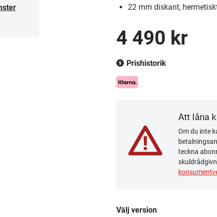
22 mm diskant, hermetiskt 
nster
4 490 kr
Prishistorik
Att låna 
Om du inte ka
betalningsanm
teckna abonn
skuldrådgivn
konsumentve
Välj version