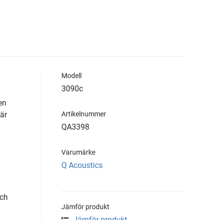
Modell
3090c
en
 är
Artikelnummer
QA3398
Varumärke
Q Acoustics
och
Jämför produkt
Jämför produkt