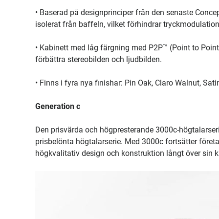
• Baserad på designprinciper från den senaste Concept
isolerat från baffeln, vilket förhindrar tryckmodulati
• Kabinett med låg färgning med P2P™ (Point to Point™
förbättra stereobilden och ljudbilden.
• Finns i fyra nya finishar: Pin Oak, Claro Walnut, Sati
Generation c
Den prisvärda och högpresterande 3000c-högtalarser
prisbelönta högtalarserie. Med 3000c fortsätter företa
högkvalitativ design och konstruktion långt över sin k