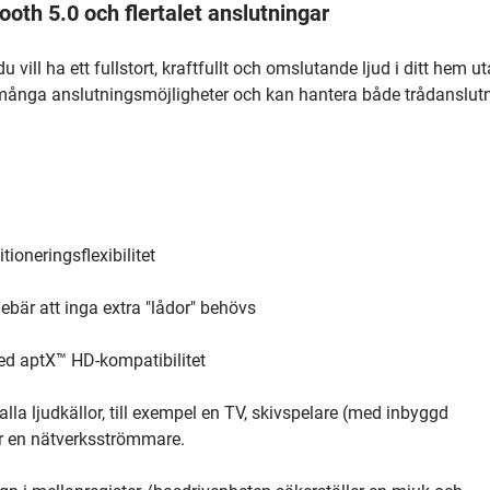
th 5.0 och flertalet anslutningar
 vill ha ett fullstort, kraftfullt och omslutande ljud i ditt hem ut
många anslutningsmöjligheter och kan hantera både trådanslut
ioneringsflexibilitet
ebär att inga extra "lådor" behövs
ed aptX™ HD-kompatibilitet
lla ljudkällor, till exempel en TV, skivspelare (med inbyggd
ler en nätverksströmmare.