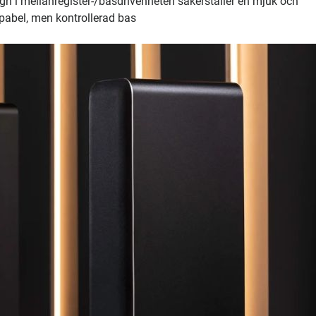
gn i mellanregister-/basdrivenheten säkerställer en mjuk och
pabel, men kontrollerad bas