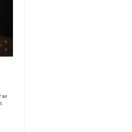
r av
r.