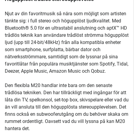
Njut av din favoritmusik så nära som möjligt som artisten
tänkte sig: i full stereo och högupplöst ljudkvalitet. Med
Bluetooth® 5.0 för en ultrastabil anslutning och aptX™ HD
trådlös teknik kan användare trådlöst strömma högupplöst
ljud (upp till 24-bit/48kHz) från alla kompatibla enheter
som smartphone, surfplatta, bärbar dator och
nätverksströmmare, samtidigt som de lyssnar på sina
favoritlåtar från populära musiktjänster som Spotify, Tidal,
Deezer, Apple Music, Amazon Music och Qobuz.
Den flexibla M20 handlar inte bara om den senaste
trådlösa tekniken. Den har tillräckligt med ingångar för att
låta din TV, spelkonsol, set-top box, skivspelare eller vad du
än vill ansluta till den högupplösta stereoupplevelsen. Det
finns också en subwooferutgång om du behöver skaka om
rummet ordentligt. Oavsett vad du vill lyssna på kan M20
hantera det.