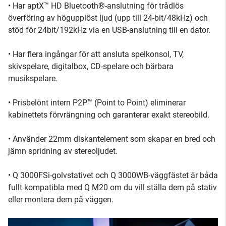
• Har aptX™ HD Bluetooth®-anslutning för trådlös
överföring av högupplöst ljud (upp till 24-bit/48kHz) och
stöd för 24bit/192kHz via en USB-anslutning till en dator.
• Har flera ingångar för att ansluta spelkonsol, TV,
skivspelare, digitalbox, CD-spelare och bärbara
musikspelare.
• Prisbelönt intern P2P™ (Point to Point) eliminerar
kabinettets förvrängning och garanterar exakt stereobild.
• Använder 22mm diskantelement som skapar en bred och
jämn spridning av stereoljudet.
• Q 3000FSi-golvstativet och Q 3000WB-väggfästet är båda
fullt kompatibla med Q M20 om du vill ställa dem på stativ
eller montera dem på väggen.