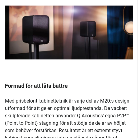
Formad för att låta bättre
Med prisbelönt kabinetteknik är varje del av M20:s design
utformad för att ge en optimal ljudprestanda. De vackert
skulpterade kabinetten använder Q Acoustics' egna P2P™
(Point to Point) stagning för att stödja de delar av höljet
som behöver förstärkas. Resultatet är ett extremt styvt
kabinett som eliminerar interna stående vågor för att