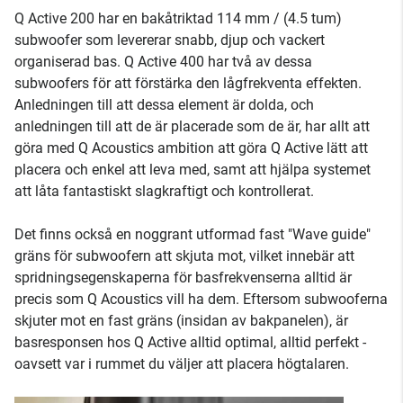
Q Active 200 har en bakåtriktad 114 mm / (4.5 tum)
subwoofer som levererar snabb, djup och vackert
organiserad bas. Q Active 400 har två av dessa
subwoofers för att förstärka den lågfrekventa effekten.
Anledningen till att dessa element är dolda, och
anledningen till att de är placerade som de är, har allt att
göra med Q Acoustics ambition att göra Q Active lätt att
placera och enkel att leva med, samt att hjälpa systemet
att låta fantastiskt slagkraftigt och kontrollerat.
Det finns också en noggrant utformad fast "Wave guide"
gräns för subwoofern att skjuta mot, vilket innebär att
spridningsegenskaperna för basfrekvenserna alltid är
precis som Q Acoustics vill ha dem. Eftersom subwooferna
skjuter mot en fast gräns (insidan av bakpanelen), är
basresponsen hos Q Active alltid optimal, alltid perfekt -
oavsett var i rummet du väljer att placera högtalaren.