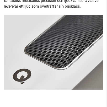
fantastisk musikalisk precision och ljudkvalitet. Q Active
levererar ett ljud som överträffar sin prisklass.