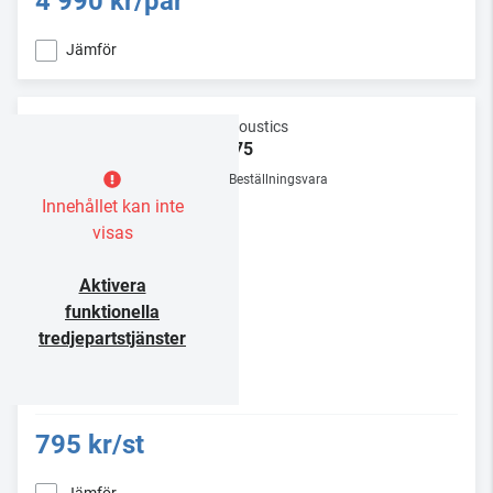
4 990 kr/par
Jämför
Q Acoustics
WB75
Beställningsvara
Innehållet kan inte
visas
Aktivera
funktionella
tredjepartstjänster
795 kr/st