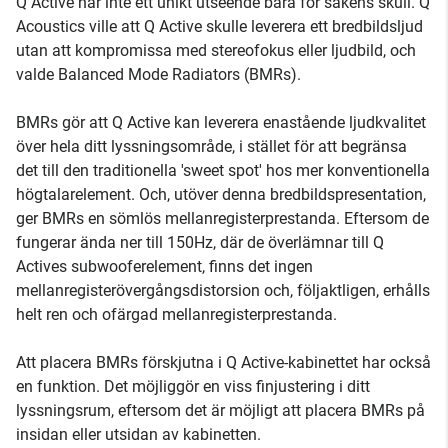
Q Active har inte ett unikt utseende bara för sakens skull. Q
Acoustics ville att Q Active skulle leverera ett bredbildsljud
utan att kompromissa med stereofokus eller ljudbild, och
valde Balanced Mode Radiators (BMRs).
BMRs gör att Q Active kan leverera enastående ljudkvalitet
över hela ditt lyssningsområde, i stället för att begränsa
det till den traditionella 'sweet spot' hos mer konventionella
högtalarelement. Och, utöver denna bredbildspresentation,
ger BMRs en sömlös mellanregisterprestanda. Eftersom de
fungerar ända ner till 150Hz, där de överlämnar till Q
Actives subwooferelement, finns det ingen
mellanregisterövergångsdistorsion och, följaktligen, erhålls
helt ren och ofärgad mellanregisterprestanda.
Att placera BMRs förskjutna i Q Active-kabinettet har också
en funktion. Det möjliggör en viss finjustering i ditt
lyssningsrum, eftersom det är möjligt att placera BMRs på
insidan eller utsidan av kabinetten.