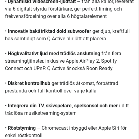
•
Dynamiskt widescreen-ljudfält
– från alla källor, levererat
via 6 digitalt styrda förstärkare, ger perfekt timing och
frekvensfördelning över alla 6 högtalarelement
•
Innovativ bakåtriktad dold subwoofer
ger djup, kraftfull
bas samtidigt som Q Active blir lätt att placera
•
Högkvalitativt ljud med trådlös anslutning
från flera
streamingtjänster, inklusive Apple AirPlay 2, Spotify
Connect och UPnP. Q Active är också Roon Ready.
•
Diskret kontrollhub
ger trådlös åtkomst, förbättrad
prestanda och full kontroll över varje källa
•
Integrera din TV, skivspelare, spelkonsol och mer
i ditt
trådlösa musikstreaming-system
•
Röststyrning
– Chromecast inbyggd eller Apple Siri för
enkel röstkontroll