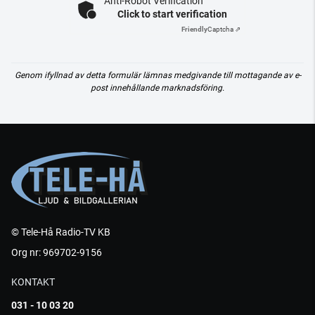
Anti-Robot Verification
Click to start verification
Friendly
Captcha ⇗
Genom ifyllnad av detta formulär lämnas medgivande till mottagande av e-
post innehållande marknadsföring.
© Tele-Hå Radio-TV KB
Org nr: 969702-9156
KONTAKT
031 - 10 03 20