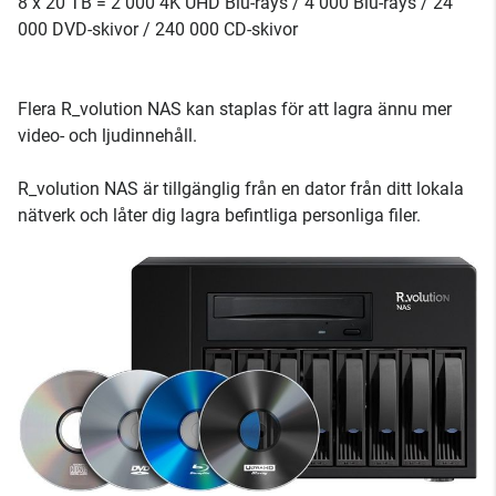
8 x 20 TB = 2 000 4K UHD Blu-rays / 4 000 Blu-rays / 24
000 DVD-skivor / 240 000 CD-skivor
Flera R_volution NAS kan staplas för att lagra ännu mer
video- och ljudinnehåll.
R_volution NAS är tillgänglig från en dator från ditt lokala
nätverk och låter dig lagra befintliga personliga filer.