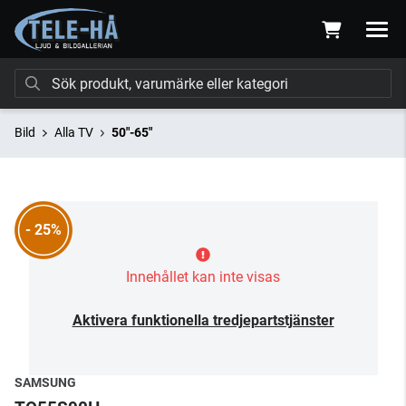
Bild
Alla TV
50"-65"
- 25%
Innehållet kan inte visas
Aktivera funktionella tredjepartstjänster
SAMSUNG