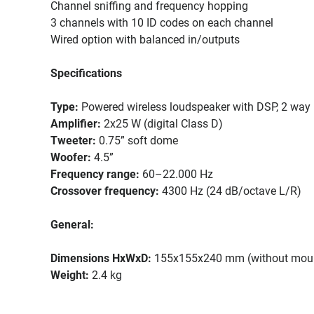
Channel sniffing and frequency hopping
3 channels with 10 ID codes on each channel
Wired option with balanced in/outputs
Specifications
Type:
Powered wireless loudspeaker with DSP, 2 way b
Amplifier:
2x25 W (digital Class D)
Tweeter:
0.75” soft dome
Woofer:
4.5”
Frequency range:
60–22.000 Hz
Crossover frequency:
4300 Hz (24 dB/octave L/R)
General:
Dimensions HxWxD:
155x155x240 mm (without mounti
Weight:
2.4 kg