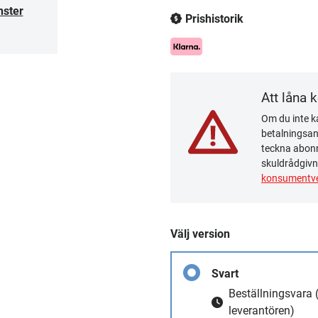
nster
Prishistorik
Att låna 
Om du inte ka
betalningsanm
teckna abonn
skuldrådgivn
konsumentve
Välj version
Svart
Beställningsvara
leverantören)