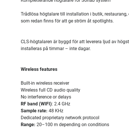
Kompletterande högtalare för Sonab system
Trådlösa högtalare till installation i butik, restaura
som redan finns för att ge ström åt spotlights.
CLS-högtalaren är byggd för att leverera ljud av högs
installeras på timmar – inte dagar.
Wireless features
Built-in wireless receiver
Wireless full CD audio quality
No interference or delays
RF band (WIFI)
: 2.4 GHz
Sample rate:
48 KHz
Dedicated proprietary network protocol
Range:
20–100 m depending on conditions