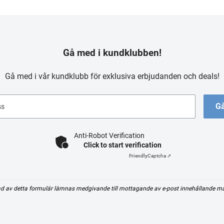
Gå med i kundklubben!
Gå med i vår kundklubb för exklusiva erbjudanden och deals!
Gå
ss
Anti-Robot Verification
Click to start verification
Friendly
Captcha ⇗
d av detta formulär lämnas medgivande till mottagande av e-post innehållande m