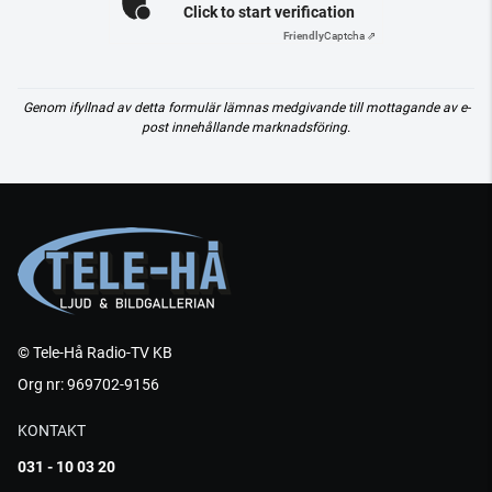
Click to start verification
Friendly
Captcha ⇗
Genom ifyllnad av detta formulär lämnas medgivande till mottagande av e-
post innehållande marknadsföring.
© Tele-Hå Radio-TV KB
Org nr: 969702-9156
KONTAKT
031 - 10 03 20