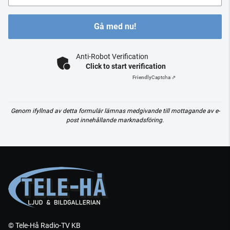
Gå med nu!
Anti-Robot Verification
Click to start verification
Friendly
Captcha ⇗
Genom ifyllnad av detta formulär lämnas medgivande till mottagande av e-
post innehållande marknadsföring.
© Tele-Hå Radio-TV KB