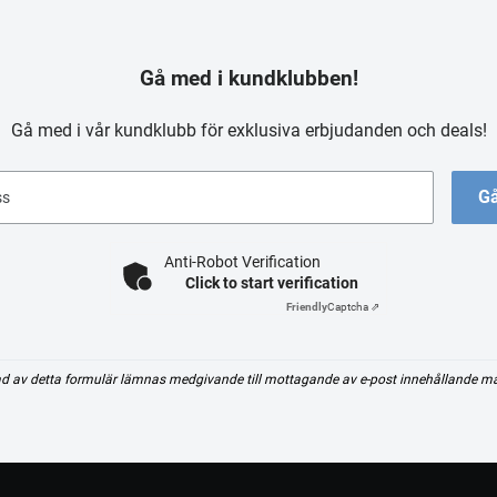
Gå med i kundklubben!
Gå med i vår kundklubb för exklusiva erbjudanden och deals!
Gå
ss
Anti-Robot Verification
Click to start verification
Friendly
Captcha ⇗
d av detta formulär lämnas medgivande till mottagande av e-post innehållande m