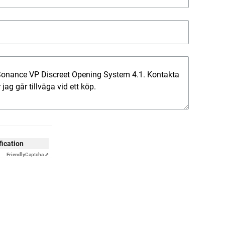
ification
Friendly
Captcha ⇗