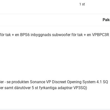
1 st
Pake
e för tak + en BPS6 inbyggnads subwoofer för tak + en VPBPC3R
ler - se produkten Sonance VP Discreet Opening System 4.1 SQ
r samt därutöver 5 st fyrkantiga adaptrar VP3SQ)