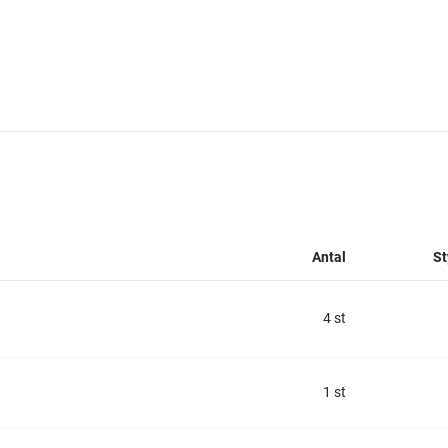
Antal
St
4 st
1 st