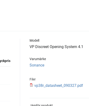
Modell
VP Discreet Opening System 4.1
Varumärke
yckpris
Sonance
Filer
vp38r_datasheet_090327.pdf
Jämför produkt