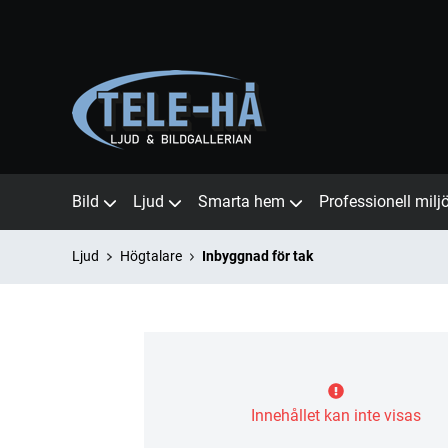
Bild
Ljud
Smarta hem
Professionell milj
Ljud
Högtalare
Inbyggnad för tak
Innehållet kan inte visas