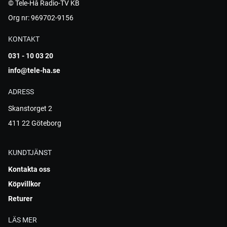
© Tele-Hå Radio-TV KB
Org nr: 969702-9156
KONTAKT
031 - 10 03 20
info@tele-ha.se
ADRESS
Skanstorget 2
411 22 Göteborg
KUNDTJÄNST
Kontakta oss
Köpvillkor
Returer
LÄS MER