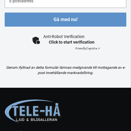
E-postadress
Gå med nu!
Anti-Robot Verification
Click to start verification
Friendly
Captcha ⇗
Genom ifyllnad av detta formulär lämnas medgivande till mottagande av e-
post innehållande marknadsföring.