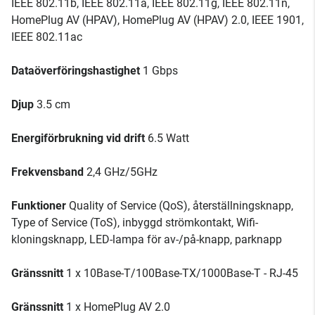
IEEE 802.11b, IEEE 802.11a, IEEE 802.11g, IEEE 802.11n,
HomePlug AV (HPAV), HomePlug AV (HPAV) 2.0, IEEE 1901,
IEEE 802.11ac
Dataöverföringshastighet
1 Gbps
Djup
3.5 cm
Energiförbrukning vid drift
6.5 Watt
Frekvensband
2,4 GHz/5GHz
Funktioner
Quality of Service (QoS), återställningsknapp,
Type of Service (ToS), inbyggd strömkontakt, Wifi-
kloningsknapp, LED-lampa för av-/på-knapp, parknapp
Gränssnitt
1 x 10Base-T/100Base-TX/1000Base-T - RJ-45
Gränssnitt
1 x HomePlug AV 2.0