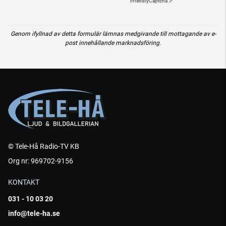
Friendly
Captcha ⇗
Genom ifyllnad av detta formulär lämnas medgivande till mottagande av e-
post innehållande marknadsföring.
© Tele-Hå Radio-TV KB
Org nr: 969702-9156
KONTAKT
031 - 10 03 20
info@tele-ha.se