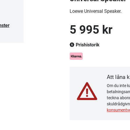
Loewe Universal Speaker.
nster
5 995 kr
Prishistorik
Att låna 
Om du inte ka
betalningsanm
teckna abonn
skuldrådgivn
konsumentve