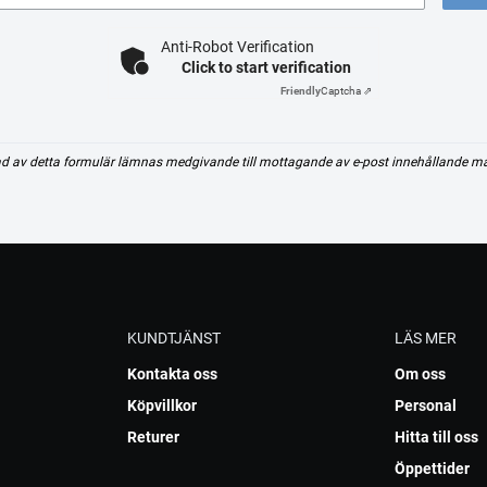
Anti-Robot Verification
Click to start verification
Friendly
Captcha ⇗
d av detta formulär lämnas medgivande till mottagande av e-post innehållande m
KUNDTJÄNST
LÄS MER
Kontakta oss
Om oss
Köpvillkor
Personal
Returer
Hitta till oss
Öppettider