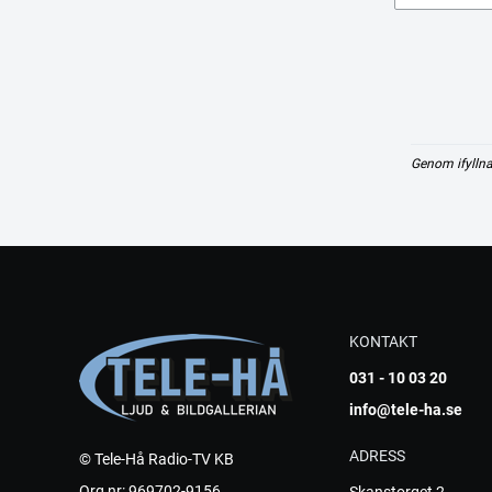
Genom ifyllna
KONTAKT
031 - 10 03 20
info@tele-ha.se
ADRESS
© Tele-Hå Radio-TV KB
Org nr: 969702-9156
Skanstorget 2